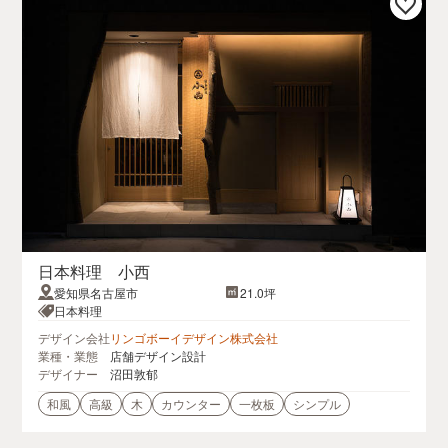
日本料理 小西
愛知県名古屋市
21.0坪
日本料理
デザイン会社
リンゴボーイデザイン株式会社
業種・業態
店舗デザイン設計
デザイナー
沼田敦郁
和風
高級
木
カウンター
一枚板
シンプル