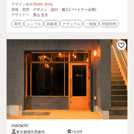
デザイン会社
Studio Zorig
業種・業態
デザイン・設計・施工(パートナー企業)
デザイナー
景山 圭太
寿司
シンプル
高級感
ナチュラル
一枚板
間接照明
merachi
東京都港区西麻布
13.0坪