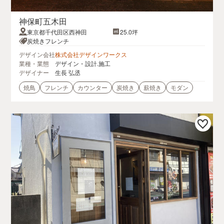
神保町五木田
東京都千代田区西神田
25.0坪
炭焼きフレンチ
デザイン会社
株式会社デザインワークス
業種・業態
デザイン・設計.施工
デザイナー
生長 弘丞
焼鳥
フレンチ
カウンター
炭焼き
薪焼き
モダン