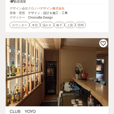
西麻布ビル 4F
鮨居酒屋
デザイン会社
クロノバデザイン株式会社
業種・業態
デザイン・設計＆施工・工事
デザイナー
ChronoBa Design
カウンター
木目
温かさ
格子
上質
照明
CLUB YOYO