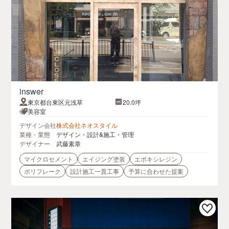
inswer
東京都台東区元浅草
20.0坪
美容室
デザイン会社
株式会社ネオスタイル
業種・業態
デザイン・設計&施工・管理
デザイナー
武藤素章
マイクロセメント
エイジング塗装
エポキシレジン
ポリフレーク
設計施工一貫工事
予算に合わせた提案