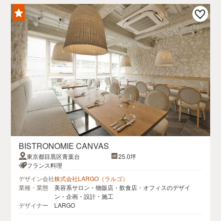
BISTRONOMIE CANVAS
東京都目黒区青葉台
25.0坪
フランス料理
デザイン会社
株式会社LARGO（ラルゴ）
業種・業態
美容系サロン・物販店・飲食店・オフィスのデザイ
ン・企画・設計・施工
デザイナー
LARGO