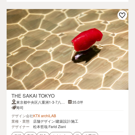
THE SAKAI TOKYO
東京都中央区八重洲1-3-7八重
35.0坪
洲ファーストフィナンシャルビ
寿司
ルB1F
デザイン会社
KTX archiLAB
業種・業態
店舗デザイン/建築設計/施工
デザイナー
松本哲哉 Farid Ziani