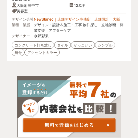
大阪府豊中市
12.0坪
美容室
デザイン会社
NewStarted｜店舗デザイン事務所 店舗設計 大阪
業種・業態
デザイン・設計＆施工・工事 物件探し 立地診断 開
業支援 アフターケア
デザイナー
水野彩果
コンクリート打ち放し
タイル
かっこいい
シンプル
無骨
アクセントカラー