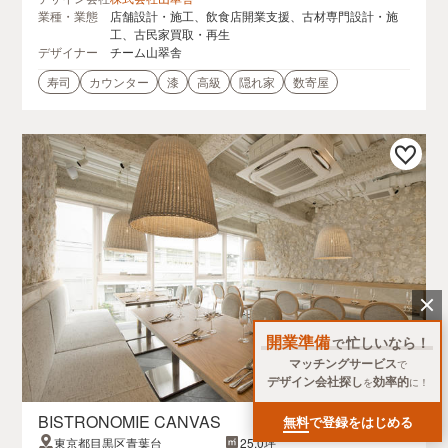
業種・業態
店舗設計・施工、飲食店開業支援、古材専門設計・施
工、古民家買取・再生
デザイナー
チーム山翠舎
寿司
カウンター
漆
高級
隠れ家
数寄屋
開業準備
忙しいなら！
で
マッチングサービス
で
デザイン会社探し
効率的
を
に！
BISTRONOMIE CANVAS
無料
で登録をはじめる
東京都目黒区青葉台
25.0坪