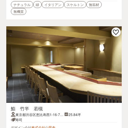
ナチュラル
緑
イタリアン
スケルトン
無垢材
無機質
鮨 竹半 若槻
東京都渋谷区恵比寿西1-16-7-2
25.84坪
Fハギワラビルディング ナナ
寿司
デザイン会社
株式会社山翠舎