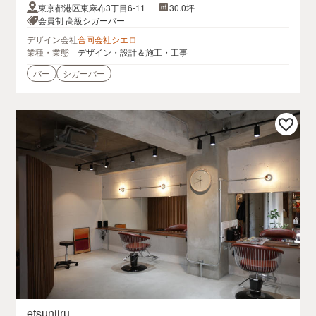
東京都港区東麻布3丁目6-11
30.0坪
会員制 高級シガーバー
デザイン会社
合同会社シエロ
業種・業態
デザイン・設計＆施工・工事
バー
シガーバー
etsuniiru