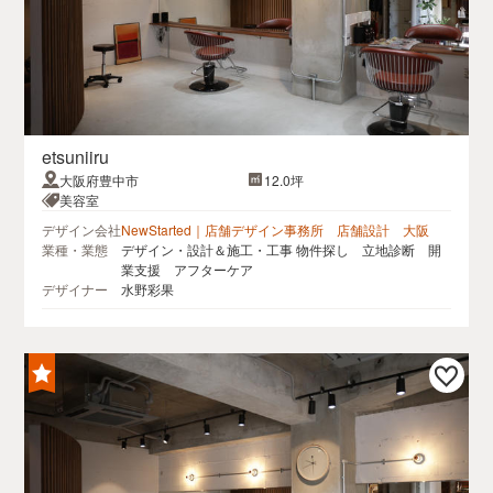
etsuniiru
大阪府豊中市
12.0坪
美容室
デザイン会社
NewStarted｜店舗デザイン事務所 店舗設計 大阪
業種・業態
デザイン・設計＆施工・工事 物件探し 立地診断 開
業支援 アフターケア
デザイナー
水野彩果