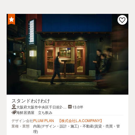
スタンドわけわけ
大阪府大阪市中央区千日前2-1-
13.0坪
9
海鮮居酒屋 立ち飲み
デザイン会社
PLUM PLAN 【株式会社L.A.COMPANY】
業種・業態
内装(デザイン・設計・施工)・不動産(賃貸・売買・管
理)