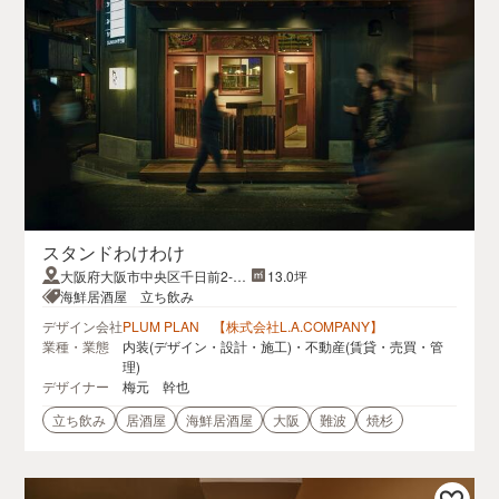
スタンドわけわけ
大阪府大阪市中央区千日前2-1-
13.0坪
9
海鮮居酒屋 立ち飲み
デザイン会社
PLUM PLAN 【株式会社L.A.COMPANY】
業種・業態
内装(デザイン・設計・施工)・不動産(賃貸・売買・管
理)
デザイナー
梅元 幹也
立ち飲み
居酒屋
海鮮居酒屋
大阪
難波
焼杉