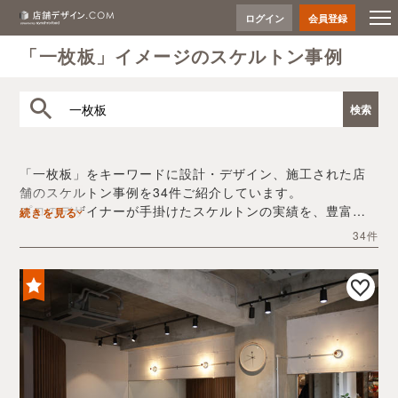
ログイン
会員登録
「一枚板」イメージのスケルトン事例
「一枚板」をキーワードに設計・デザイン、施工された店
舗のスケルトン事例を34件ご紹介しています。
プロのデザイナーが手掛けたスケルトンの実績を、豊富な
続きを見る
写真とともにご確認いただけます。
34件
デザイン内装会社探しや費用感の把握など、「一枚板」の
店舗イメージを固めるヒントとしてぜひお役立てくださ
い。