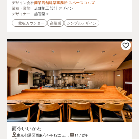
デザイン会社
商業店舗建築事務所 スペースコムズ
業種・業態
店舗施工 設計 デザイン
デザイナー
越智菜々
一枚板カウンター
高級感
シンプルデザイン
而今いいかわ
東京都港区西麻布4-4-12ニュー
11.12坪