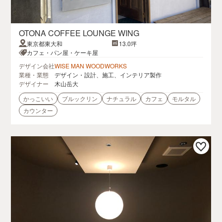
OTONA COFFEE LOUNGE WING
東京都東大和
13.0坪
カフェ・パン屋・ケーキ屋
デザイン会社
WISE MAN WOODWORKS
業種・業態
デザイン・設計、施工、インテリア製作
デザイナー
木山岳大
かっこいい
ブルックリン
ナチュラル
カフェ
モルタル
カウンター