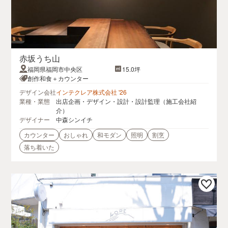
赤坂うち山
福岡県福岡市中央区
15.0坪
創作和食＋カウンター
デザイン会社
インテクレア株式会社 '26
業種・業態
出店企画・デザイン・設計・設計監理（施工会社紹
介）
デザイナー
中森シンイチ
カウンター
おしゃれ
和モダン
照明
割烹
落ち着いた