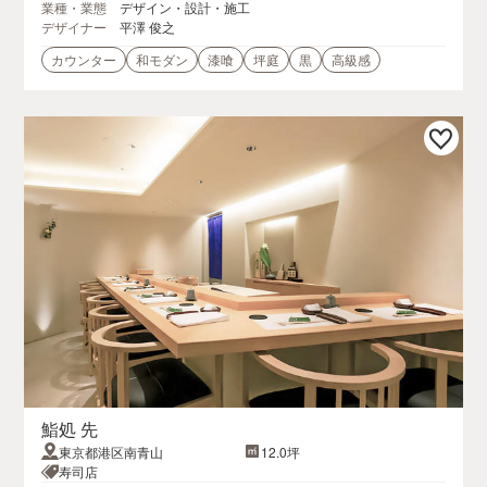
業種・業態
デザイン・設計・施工
デザイナー
平澤 俊之
カウンター
和モダン
漆喰
坪庭
黒
高級感
鮨処 先
東京都港区南青山
12.0坪
寿司店