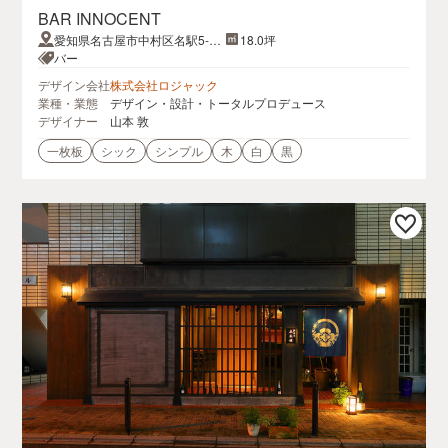
BAR INNOCENT
愛知県名古屋市中村区名駅5-24
18.0坪
-9ピボット納屋橋ビル2F
バー
デザイン会社
株式会社ロジャック
業種・業態
デザイン・設計・トータルプロデュース
デザイナー
山本 敦
一枚板
シック
シンプル
木
白
黒