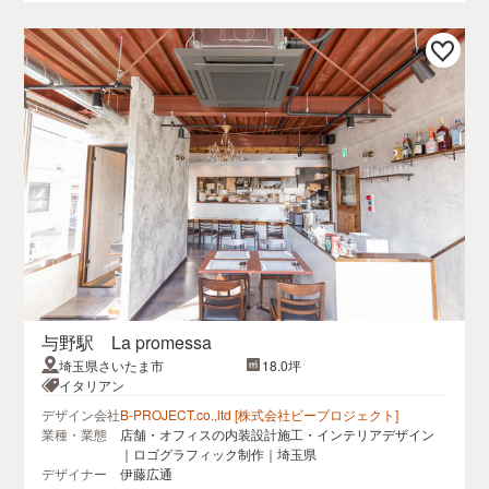
与野駅 La promessa
埼玉県さいたま市
18.0坪
イタリアン
デザイン会社
B-PROJECT.co.,ltd [株式会社ビープロジェクト]
業種・業態
店舗・オフィスの内装設計施工・インテリアデザイン
｜ロゴグラフィック制作｜埼玉県
デザイナー
伊藤広通