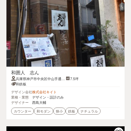
和囲人 志ん
兵庫県神戸市中央区中山手通1-
7.5坪
10-6英和ビル1F
和鉄板
デザイン会社
株式会社キイト
業種・業態
デザイン・設計のみ
デザイナー
西島大輔
カウンター
和モダン
狭小
鉄板
ナチュラル