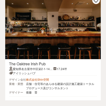
The Oaktree Irish Pub
愛知県名古屋市中区栄2-1-14コ
17.24坪
モングラウンドビルB1F
アイリッシュパブ
デザイン会社
株式会社Shin空間
業種・業態
店舗・住宅等のあらゆる建築の設計施工建築トータル
プロデュース及びコンサルタント
デザイナー
後藤 晋