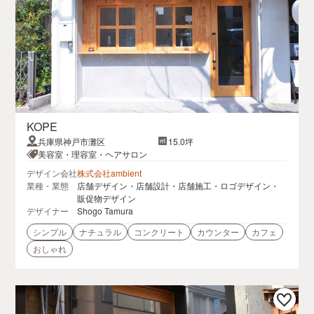
KOPE
兵庫県神戸市灘区
15.0坪
美容室・理容室・ヘアサロン
デザイン会社
株式会社ambient
業種・業態
店舗デザイン・店舗設計・店舗施工・ロゴデザイン・
販促物デザイン
デザイナー
Shogo Tamura
シンプル
ナチュラル
コンクリート
カウンター
カフェ
おしゃれ