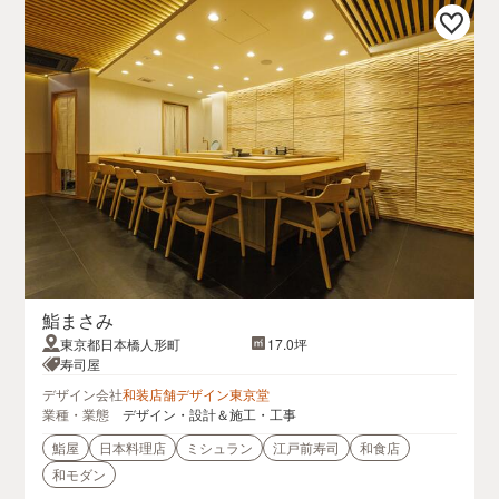
鮨まさみ
東京都日本橋人形町
17.0坪
寿司屋
デザイン会社
和装店舗デザイン東京堂
業種・業態
デザイン・設計＆施工・工事
鮨屋
日本料理店
ミシュラン
江戸前寿司
和食店
和モダン