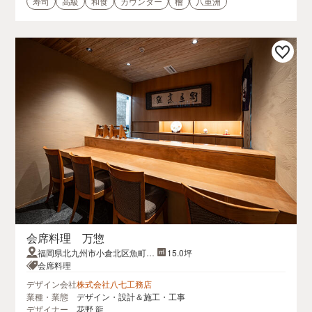
寿司
高級
和食
カウンター
檜
八重洲
会席料理 万惣
福岡県北九州市小倉北区魚町4-
15.0坪
2-4魚町グリーンビル3F
会席料理
デザイン会社
株式会社八七工務店
業種・業態
デザイン・設計＆施工・工事
デザイナー
花野 龍