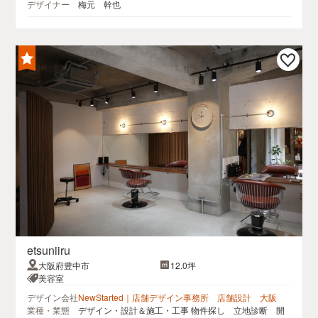
デザイナー
梅元 幹也
etsuniiru
大阪府豊中市
12.0坪
美容室
デザイン会社
NewStarted｜店舗デザイン事務所 店舗設計 大阪
業種・業態
デザイン・設計＆施工・工事 物件探し 立地診断 開