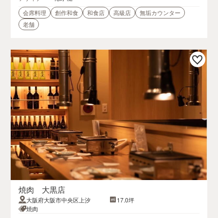
会席料理
創作和食
和食店
高級店
無垢カウンター
老舗
焼肉 大黒店
大阪府大阪市中央区上汐
17.0坪
焼肉