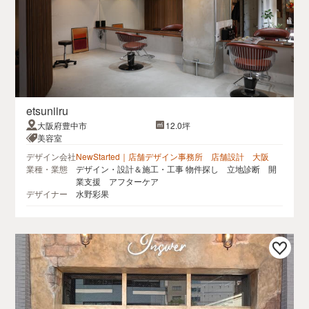
etsuniiru
大阪府豊中市
12.0坪
美容室
デザイン会社
NewStarted｜店舗デザイン事務所 店舗設計 大阪
業種・業態
デザイン・設計＆施工・工事 物件探し 立地診断 開
業支援 アフターケア
デザイナー
水野彩果