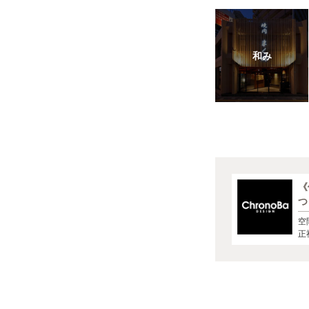
和み
《
つ
デ
空
空
正
設