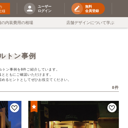
ユーザー
無料
の
ログイン
会員登録
社様
舗の内装費用の相場
店舗デザインについて学ぶ
ルトン事例
ルトン事例を8件ご紹介しています。
真とともにご確認いただけます。
固めるヒントとしてぜひお役立てください。
8件