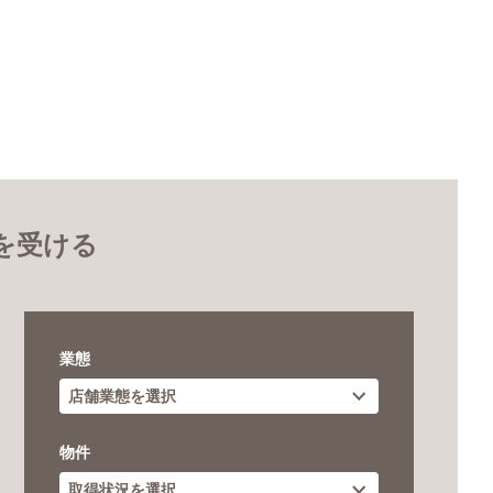
を受ける
業態
物件