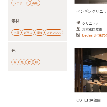
ファサード
看板
ペンギンクリニッ
素材
クリニック
東京都国立市
木目
ガラス
漆喰
ステンレス
Degins JP 株
色
白
黒
赤
緑
OSTERIA銀白