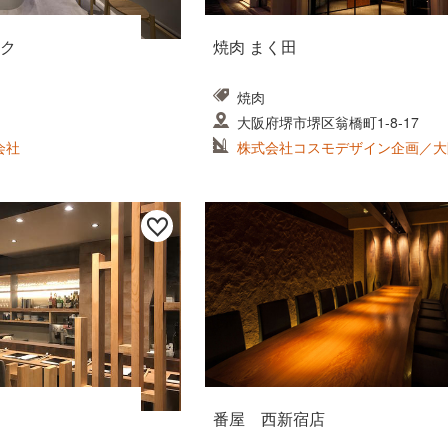
ク
焼肉 まく田
焼肉
大阪府堺市堺区翁橋町1-8-17
式会社
株式会社コスモデザイン企画／大
ス
番屋 西新宿店