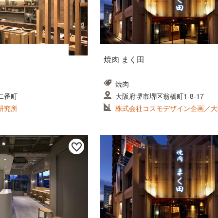
焼肉 まく田
焼肉
二番町
大阪府堺市堺区翁橋町1-8-17
研究所
株式会社コスモデザイン企画／大
ス