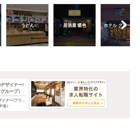
うどん
居酒屋 暖色
ホテル グローバル
デザイナー/
キグループ）
ザイナー/プラン
）
中途）