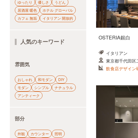
ゆったり
優しさ
うどん
居酒屋 暖色
ホテル グローバル
カフェ 無垢
イタリアン 開放的
OSTERIA銀白
人気のキーワード
イタリアン
東京都千代田区
雰囲気
飲食店デザイン
おしゃれ
和モダン
DIY
モダン
シンプル
ナチュラル
アンティーク
部分
外観
カウンター
照明