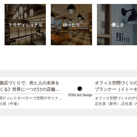
トラディショナル
ゆったり
優しさ
個店づくりで、街と人の未来を
オフィス空間づくりの
くる》世界に一つだけの店舗を
プランナー（イトー
ザインする仲間を大募集！
間ディレクター/チーフ空間デザイナー/
オフィス空間づくりのデ
間・CGパースデザイナー/設計主任者/
社員（中途）
ナー（イトーキグループ
正社員（新卒）,正社員（
計者/現場クリエイター/施工管理者など