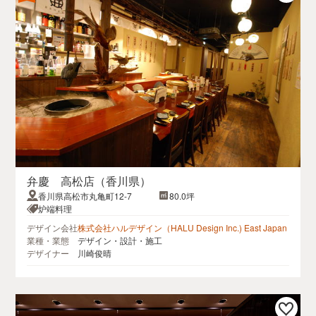
弁慶 高松店（香川県）
香川県高松市丸亀町12-7
80.0坪
炉端料理
デザイン会社
株式会社ハルデザイン（HALU Design Inc.) East Japan
業種・業態
デザイン・設計・施工
デザイナー
川崎俊晴