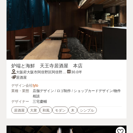
炉端と海鮮 天王寺居酒屋 本店
大阪府大阪市阿倍野区阿倍野筋
30.0坪
１-5-1 あべのルシアスビル16F
居酒屋
デザイン会社
tyto
業種・業態
店舗デザイン / ロゴ制作 / ショップカードデザイン/物件
相談
デザイナー
三宅慶輔
居酒屋
大衆
和風
モダン
木
シンプル