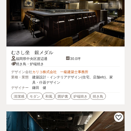
むさし坐 銀メダル
福岡県中央区渡辺通
30.0坪
焼き鳥・炉端焼き
デザイン会社
カリコ株式会社 一級建築士事務所
業種・業態
建築設計・インテリアデザイン(住宅、店舗etc)、家
具・什器デザイン
デザイナー
鎌田 健
清潔感
モダン
和風
囲炉裏
炉端焼き
焼き鳥