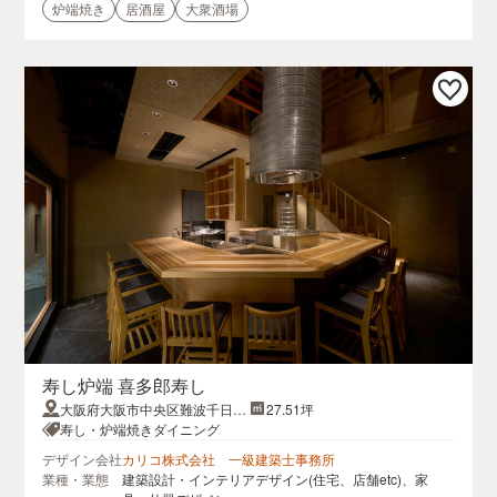
炉端焼き
居酒屋
大衆酒場
寿し炉端 喜多郎寿し
大阪府大阪市中央区難波千日前
27.51坪
14-18道具屋筋横丁1F
寿し・炉端焼きダイニング
デザイン会社
カリコ株式会社 一級建築士事務所
業種・業態
建築設計・インテリアデザイン(住宅、店舗etc)、家