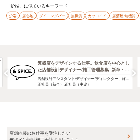
「炉端」に似ているキーワード
炉端
居心地
ダイニングバー
無機質
カッコイイ
居酒屋 無機質
繁盛店をデザインする仕事。飲食店を中心とし
た店舗設計デザイナー/施工管理募集│新卒・中
途歓迎│
店舗設計アシスタント/デザイナー/ディレクター、施工
管理募集
正社員（新卒）,正社員（中途）
店舗内装のお仕事を受注したい
デザイン設計施工会社さまはこちら