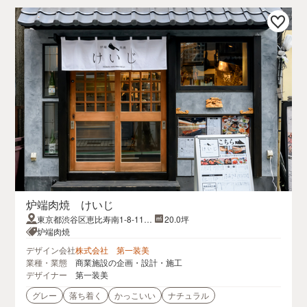
炉端肉焼 けいじ
東京都渋谷区恵比寿南1-8-11恵
20.0坪
比寿南1-8-11タオスビル1〜4F
炉端肉焼
デザイン会社
株式会社 第一装美
業種・業態
商業施設の企画・設計・施工
デザイナー
第一装美
グレー
落ち着く
かっこいい
ナチュラル