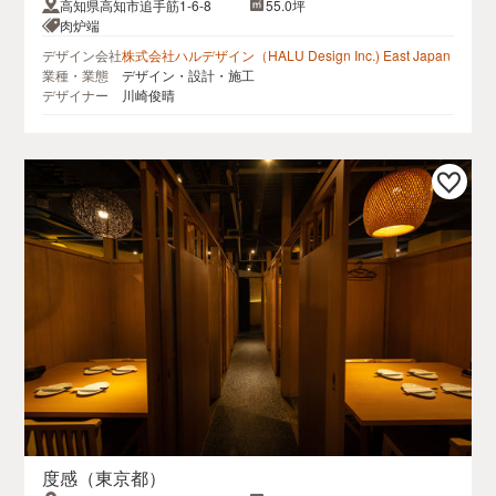
高知県高知市追手筋1-6-8
55.0坪
肉炉端
デザイン会社
株式会社ハルデザイン（HALU Design Inc.) East Japan
業種・業態
デザイン・設計・施工
デザイナー
川崎俊晴
度感（東京都）