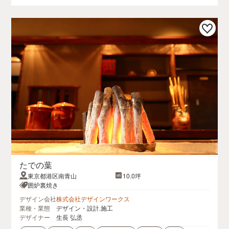
たでの葉
東京都港区南青山
10.0坪
囲炉裏焼き
デザイン会社
株式会社デザインワークス
業種・業態
デザイン・設計.施工
デザイナー
生長 弘丞