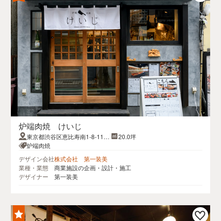
炉端肉焼 けいじ
東京都渋谷区恵比寿南1-8-11恵
20.0坪
比寿南1-8-11タオスビル1〜4F
炉端肉焼
デザイン会社
株式会社 第一装美
業種・業態
商業施設の企画・設計・施工
デザイナー
第一装美