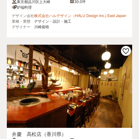
東京都品川区上大崎
30.0坪
炉端料理
デザイン会社
株式会社ハルデザイン（HALU Design Inc.) East Japan
業種・業態
デザイン・設計・施工
デザイナー
川崎俊晴
弁慶 高松店（香川県）