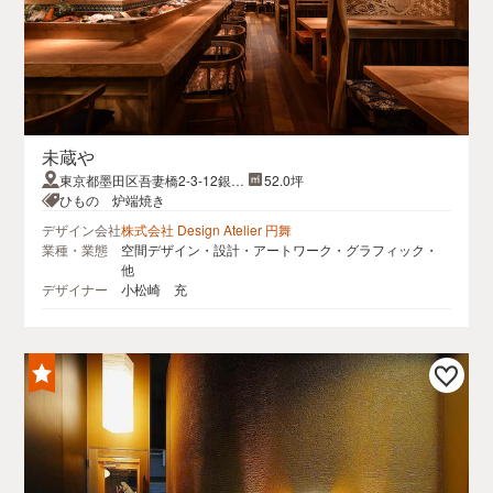
未蔵や
東京都墨田区吾妻橋2-3-12銀鈴
52.0坪
堂ビル １F B1F
ひもの 炉端焼き
デザイン会社
株式会社 Design Atelier 円舞
業種・業態
空間デザイン・設計・アートワーク・グラフィック・
他
デザイナー
小松崎 充