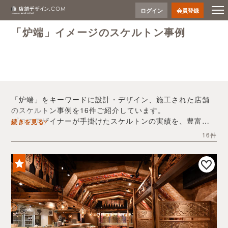
ログイン
会員登録
「炉端」イメージのスケルトン事例
「炉端」をキーワードに設計・デザイン、施工された店舗
のスケルトン事例を16件ご紹介しています。
プロのデザイナーが手掛けたスケルトンの実績を、豊富な
続きを見る
写真とともにご確認いただけます。
16件
デザイン内装会社探しや費用感の把握など、「炉端」の店
舗イメージを固めるヒントとしてぜひお役立てください。