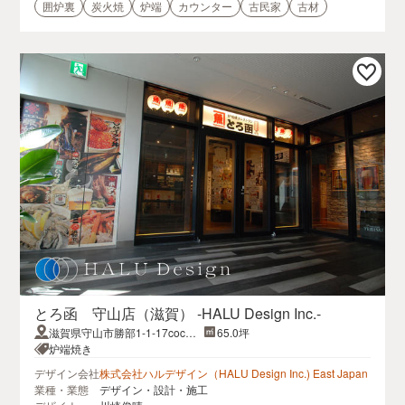
囲炉裏
炭火焼
炉端
カウンター
古民家
古材
とろ函 守山店（滋賀） -HALU Design Inc.-
滋賀県守山市勝部1-1-17cocott
65.0坪
e MORIYAMA 2F
炉端焼き
デザイン会社
株式会社ハルデザイン（HALU Design Inc.) East Japan
業種・業態
デザイン・設計・施工