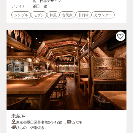
具・什器デザイン
デザイナー
鎌田 健
シンプル
モダン
和風
古民家
非日常
カウンター
未蔵や
東京都墨田区吾妻橋2-3-12銀鈴
52.0坪
堂ビル １F B1F
ひもの 炉端焼き