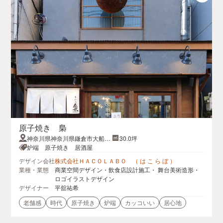
原子焼き 梟
神奈川県神奈川県鎌倉市大船1-
30.0坪
5-6
炉端 原子焼き 居酒屋
デザイン会社
株式会社ＨＡＣＯＬＡＢＯ （ は こ ら ぼ ）
業種・業態
商業空間デザイン・飲食店設計施工・ 舞台美術造形・
ロゴイラストデザイン
デザイナー
平舘祐希
老舗感
時代
原子焼き
炉端
カッコいい
居心地