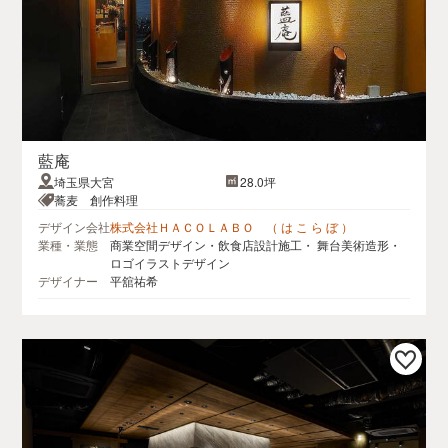
藍庵
埼玉県大宮
28.0坪
蕎麦 創作料理
デザイン会社
株式会社ＨＡＣＯＬＡＢＯ （ は こ ら ぼ ）
業種・業態
商業空間デザイン・飲食店設計施工・ 舞台美術造形・
ロゴイラストデザイン
デザイナー
平舘祐希