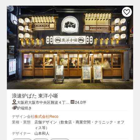
浪速炉ばた 東洋小噺
大阪府大阪市中央区難波４丁目
24.0坪
２−１３
炉端焼き
デザイン会社
株式会社Reco
業種・業態
店舗デザイン（飲食店・商業空間・クリニック・オフ
ィス等）
デザイナー
山本和人