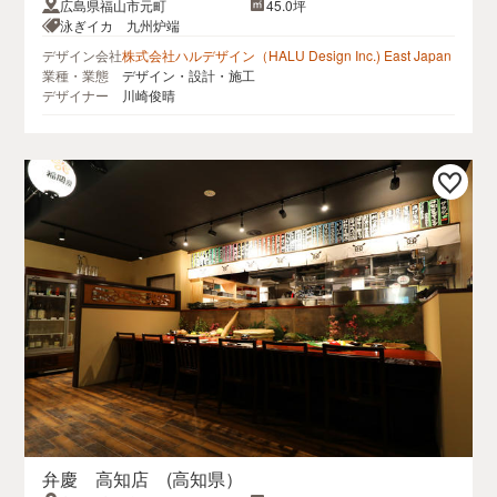
広島県福山市元町
45.0坪
泳ぎイカ 九州炉端
デザイン会社
株式会社ハルデザイン（HALU Design Inc.) East Japan
業種・業態
デザイン・設計・施工
デザイナー
川崎俊晴
弁慶 高知店 (高知県）