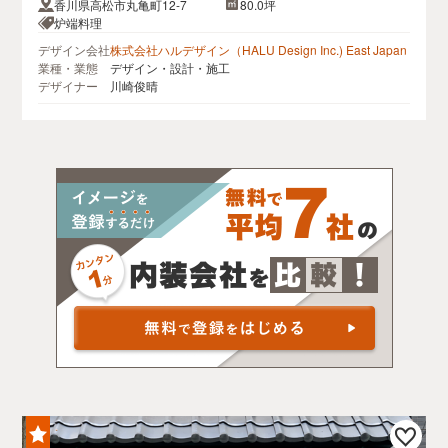
香川県高松市丸亀町12-7
80.0坪
炉端料理
デザイン会社
株式会社ハルデザイン（HALU Design Inc.) East Japan
業種・業態
デザイン・設計・施工
デザイナー
川崎俊晴