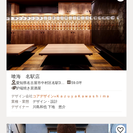
喰海 名駅店
愛知県名古屋市中村区名駅3丁
59.0坪
目
炉端焼き居酒屋
デザイン会社
コアデザイン+ＫａｚｕｙａＫａｗａｓｈｉｍａ
業種・業態
デザイン・設計
デザイナー
川島和也 下地 悠介