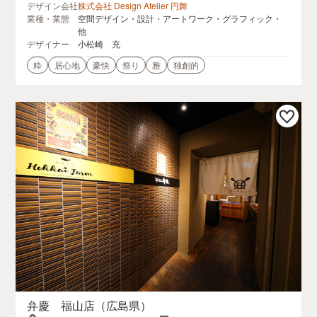
デザイン会社
株式会社 Design Atelier 円舞
業種・業態
空間デザイン・設計・アートワーク・グラフィック・
他
デザイナー
小松崎 充
粋
居心地
豪快
祭り
雅
独創的
弁慶 福山店（広島県）