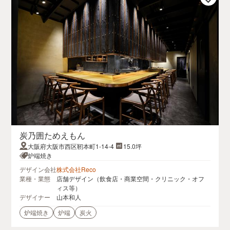
炭乃囲ためえもん
大阪府大阪市西区靭本町1-14-4
15.0坪
炉端焼き
デザイン会社
株式会社Reco
業種・業態
店舗デザイン（飲食店・商業空間・クリニック・オフ
ィス等）
デザイナー
山本和人
炉端焼き
炉端
炭火