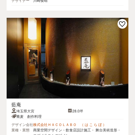
デザイナー
川崎俊晴
藍庵
埼玉県大宮
28.0坪
蕎麦 創作料理
デザイン会社
株式会社ＨＡＣＯＬＡＢＯ （ は こ ら ぼ ）
業種・業態
商業空間デザイン・飲食店設計施工・ 舞台美術造形・