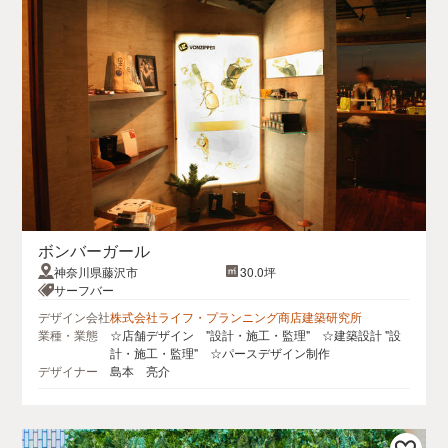
ボンバーガール
神奈川県藤沢市
30.0坪
サーフバー
デザイン会社
株式会社ライフ・プランニング商店建築研究所
業種・業態
☆店舗デザイン "設計・施工・監理" ☆建築設計 "設
計・施工・監理" ☆パースデザイン制作
デザイナー
島本 亮介