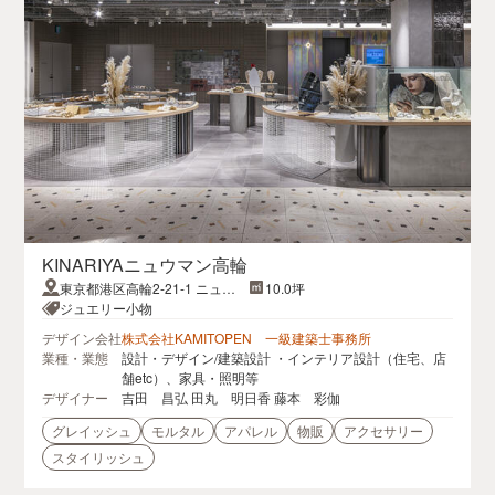
KINARIYAニュウマン高輪
東京都港区高輪2-21-1 ニュウ
10.0坪
マン高輪
ジュエリー小物
デザイン会社
株式会社KAMITOPEN 一級建築士事務所
業種・業態
設計・デザイン/建築設計 ・インテリア設計（住宅、店
舗etc）、家具・照明等
デザイナー
吉田 昌弘 田丸 明日香 藤本 彩伽
グレイッシュ
モルタル
アパレル
物販
アクセサリー
スタイリッシュ