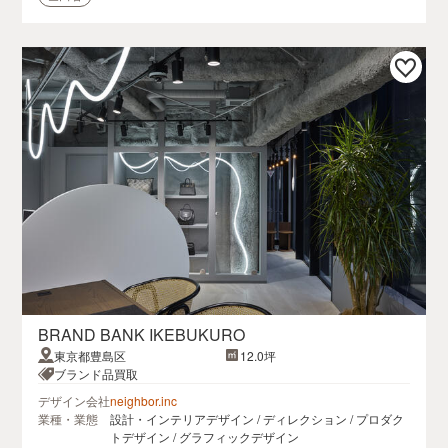
BRAND BANK IKEBUKURO
東京都豊島区
12.0坪
ブランド品買取
デザイン会社
neighbor.inc
業種・業態
設計・インテリアデザイン / ディレクション / プロダク
トデザイン / グラフィックデザイン