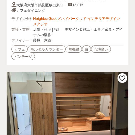
大阪府大阪市鶴見区放出東３丁
15.0坪
目３２番７号
カフェダイニング
デザイン会社
NeighborGood／ネイバーグッド インテリアデザイン
スタジオ
業種・業態
店舗・住宅 | 設計・デザイン＆施工・工事／家具・アイ
テムの製作
デザイナー
藤原 意織
カフェ
モルタルカウンター
無機質
白
心地良い
ビンテージ