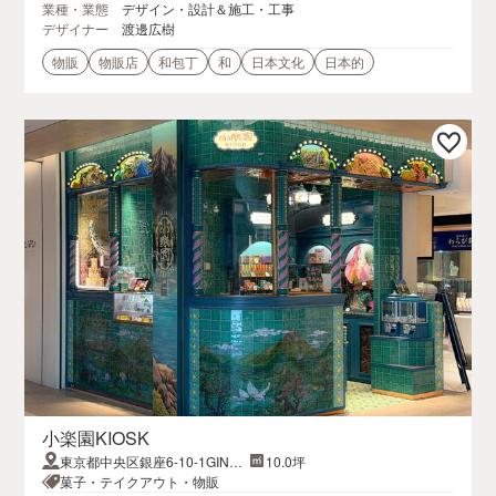
業種・業態
デザイン・設計＆施工・工事
デザイナー
渡邊広樹
物販
物販店
和包丁
和
日本文化
日本的
小楽園KIOSK
東京都中央区銀座6-10-1GINZA
10.0坪
SIX
菓子・テイクアウト・物販