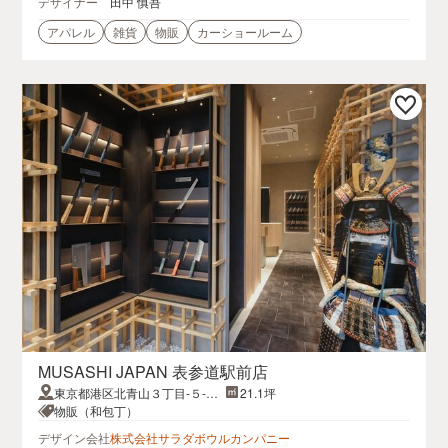
デザイナー
田中 慎吾
アパレル
雑貨
物販
カーショールーム
MUSASHI JAPAN 表参道駅前店
東京都港区北青山３丁目-５-２
21.1坪
５下島ビル１階、地下1階
物販（和包丁）
デザイン会社
株式会社サラダボウルカンパニー