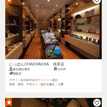
にっぽんCHACHACHA 浅草店
東京都台東区
12.0坪
物販店
デザイン会社
株式会社サンリット建設
業種・業態
デザイン・設計＆施工・工事