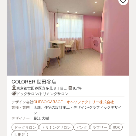
COLORER 世田谷店
東京都世田谷区喜多見８丁目１
8.7坪
−６ 河野ビル 201
ドッグサロン/トリミングサロン
デザイン会社
OHESO GARAGE オヘソファクトリー株式会社
業種・業態
店舗、住宅の設計施工・デザイン/グラフィックデザイ
ン
デザイナー
藤江 大樹
ドッグサロン
トリミングサロン
ピンク
ラブリー
厚木
世田谷