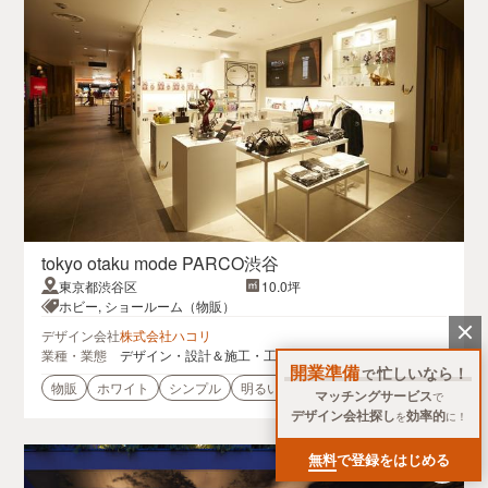
tokyo otaku mode PARCO渋谷
東京都渋谷区
10.0坪
ホビー, ショールーム（物販）
デザイン会社
株式会社ハコリ
業種・業態
デザイン・設計＆施工・工事
開業準備
忙しいなら！
で
物販
ホワイト
シンプル
明るい
商業ビル
高層ビル
マッチングサービス
で
デザイン会社探し
効率的
を
に！
無料
で登録をはじめる