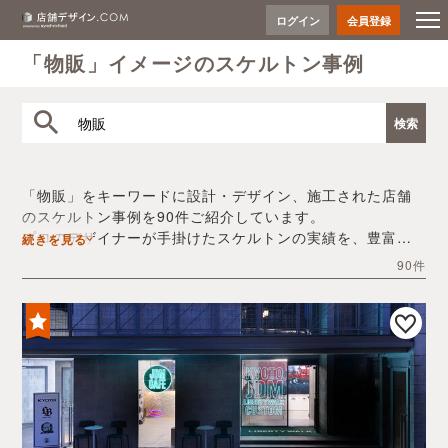
ログイン
会員登録
「物販」イメージのスケルトン事例
「物販」をキーワードに設計・デザイン、施工された店舗
のスケルトン事例を90件ご紹介しています。
プロのデザイナーが手掛けたスケルトンの実績を、豊富な
続きを見る
写真とともにご確認いただけます。
90件
デザイン内装会社探しや費用感の把握など、「物販」の店
舗イメージを固めるヒントとしてぜひお役立てください。