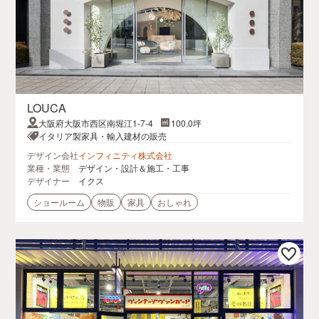
LOUCA
大阪府大阪市西区南堀江1-7-4
100.0坪
イタリア製家具・輸入建材の販売
デザイン会社
インフィニティ株式会社
業種・業態
デザイン・設計＆施工・工事
デザイナー
イクス
ショールーム
物販
家具
おしゃれ