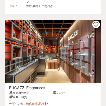
ン
デザイナー
中村 菜穂子 中村昌彦
FUGAZZI Fragrances
東京都渋谷区
7.48坪
家具・雑貨
デザイン会社
株式会社MANISH