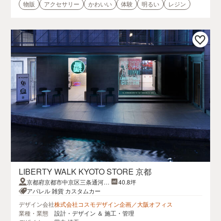
物販
アクセサリー
かわいい
体験
明るい
レジン
LIBERTY WALK KYOTO STORE 京都
京都府京都市中京区三条通河原
40.8坪
町東入中島町９２
アパレル 雑貨 カスタムカー
デザイン会社
株式会社コスモデザイン企画／大阪オフィス
業種・業態
設計・デザイン ＆ 施工・管理