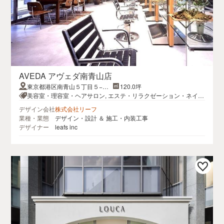
AVEDA アヴェダ南青山店
東京都港区南青山５丁目５−２
120.0坪
１
美容室・理容室・ヘアサロン, エステ・リラクゼーション・ネイル
サロン
デザイン会社
株式会社リーフ
業種・業態
デザイン・設計 ＆ 施工・内装工事
デザイナー
leafs inc