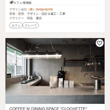
カフェ/食物販
デザイン会社
（株）designspirits
業種・業態
デザイン・設計＆施工・工事
デザイナー
河合 優吉
カフェ
クレープ
COFFEE N' DINING SPACE "CLOCHETTE"