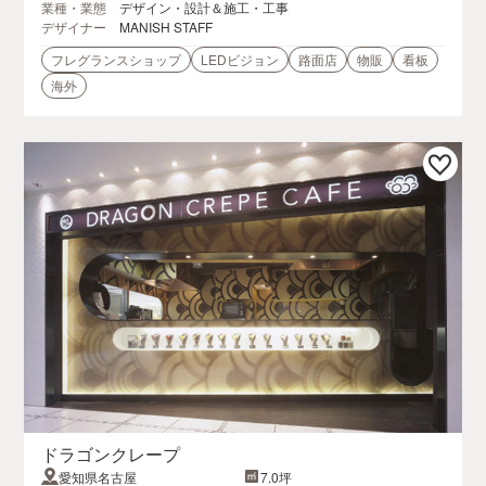
業種・業態
デザイン・設計＆施工・工事
デザイナー
MANISH STAFF
フレグランスショップ
LEDビジョン
路面店
物販
看板
海外
ドラゴンクレープ
愛知県名古屋
7.0坪