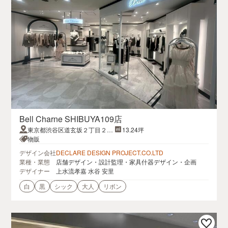
Bell Charne SHIBUYA109店
東京都渋谷区道玄坂２丁目２９
13.24坪
−１SHIBUYA109
物販
デザイン会社
DECLARE DESIGN PROJECT.CO.LTD
業種・業態
店舗デザイン・設計監理・家具什器デザイン・企画
デザイナー
上水流孝嘉 水谷 安里
白
黒
シック
大人
リボン