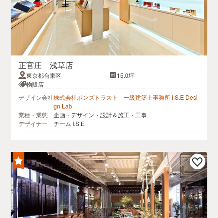
正官庄 浅草店
東京都台東区
15.0坪
物販店
デザイン会社
株式会社ボンズトラスト 一級建築士事務所 I.S.E Desi
gn Lab
業種・業態
企画・デザイン・設計＆施工・工事
デザイナー
チーム I.S.E