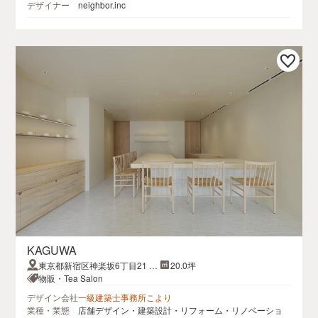
デザイナー
neighbor.inc
KAGUWA
東京都新宿区神楽坂6丁目21 N
20.0坪
EO神楽坂1階
物販・Tea Salon
デザイン会社
一級建築士事務所こより
業種・業態
店舗デザイン・建築設計・リフォーム・リノベーショ