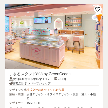
まさるスタンド328 by GreenOcean
愛知県名古屋市中区栄１１−１
25.0坪
栄３丁目 4番６号先
体験型レジンパーツショップ
デザイン会社
株式会社武市ウインド名古屋
業種・業態
店舗デザイン・オフィスデザイン・設計・施工・不動
産
デザイナー
TAKEICHI