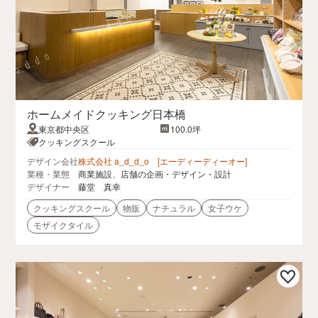
ホームメイドクッキング日本橋
東京都中央区
100.0坪
クッキングスクール
デザイン会社
株式会社 a_d_d_o [エーディーディーオー]
業種・業態
商業施設、店舗の企画・デザイン・設計
デザイナー
藤堂 真幸
クッキングスクール
物販
ナチュラル
女子ウケ
モザイクタイル