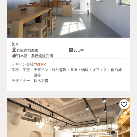
ten
兵庫県加西市
30.0坪
日本酒・農産物販売店
デザイン会社
YagYug
業種・業態
デザイン・設計監理：飲食・物販・オフィス・宿泊施
設等
デザイナー
鈴木文貴