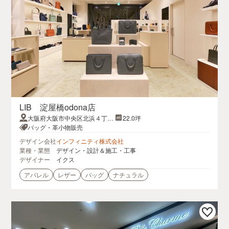
LIB 淀屋橋odona店
大阪府大阪市中央区北浜４丁目
22.0坪
３−１淀屋橋odona 1階
バッグ・革小物販売
デザイン会社
インフィニティ株式会社
業種・業態
デザイン・設計＆施工・工事
デザイナー
イクス
アパレル
レザー
バッグ
ナチュラル