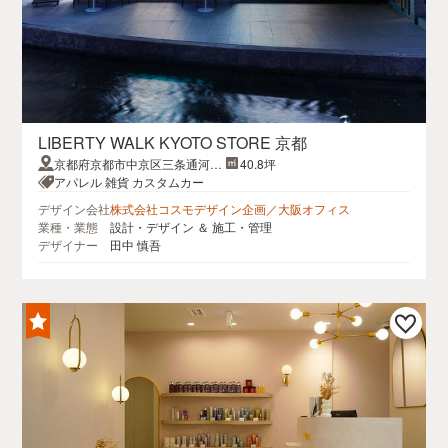
LIBERTY WALK KYOTO STORE 京都
京都府京都市中京区三条通河原
40.8坪
町東入中島町９２
アパレル 雑貨 カスタムカー
デザイン会社
株式会社コスモデザイン企画／大阪オフィス
業種・業態
設計・デザイン ＆ 施工・管理
デザイナー
田中 慎吾