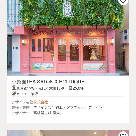
小楽園TEA SALON & BOUTIQUE
東京都渋谷区元代々木町10-9
25.0坪
カフェ・物販
デザイン会社
株式会社 kloka
業種・業態
デザイン設計施工・グラフィックデザイン
デザイナー
高橋晃 杉山龍太