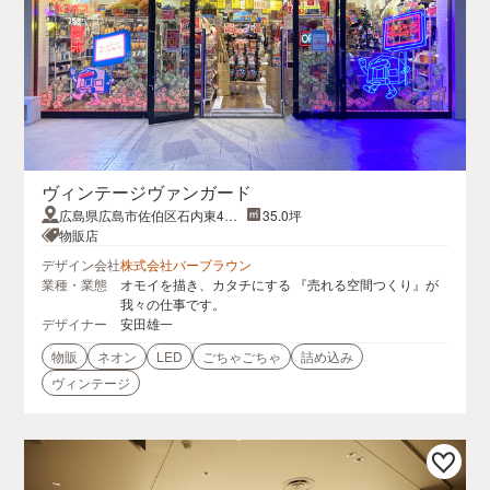
ヴィンテージヴァンガード
広島県広島市佐伯区石内東4丁
35.0坪
目1番1号
物販店
デザイン会社
株式会社バーブラウン
業種・業態
オモイを描き、カタチにする 『売れる空間つくり』が
我々の仕事です。
デザイナー
安田雄一
物販
ネオン
LED
ごちゃごちゃ
詰め込み
ヴィンテージ