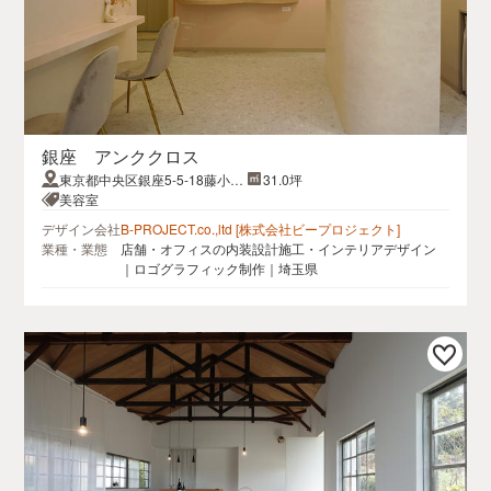
銀座 アンククロス
東京都中央区銀座5-5-18藤小西
31.0坪
ビル 6F
美容室
デザイン会社
B-PROJECT.co.,ltd [株式会社ビープロジェクト]
業種・業態
店舗・オフィスの内装設計施工・インテリアデザイン
｜ロゴグラフィック制作｜埼玉県