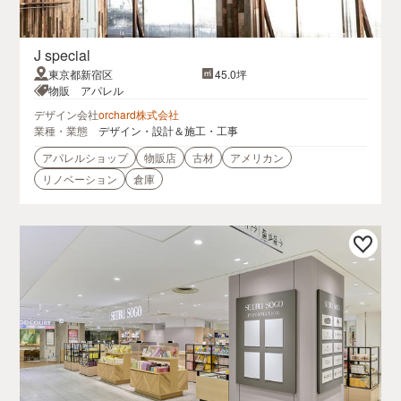
J special
東京都新宿区
45.0坪
物販 アパレル
デザイン会社
orchard株式会社
業種・業態
デザイン・設計＆施工・工事
アパレルショップ
物販店
古材
アメリカン
リノベーション
倉庫