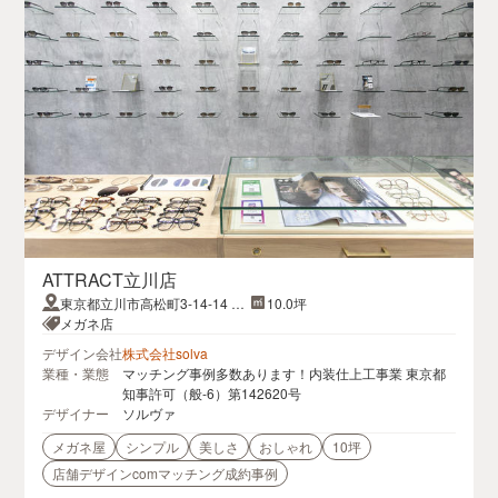
ATTRACT立川店
東京都立川市高松町3-14-14 立
10.0坪
川OSEビル1F
メガネ店
デザイン会社
株式会社solva
業種・業態
マッチング事例多数あります！内装仕上工事業 東京都
知事許可（般-6）第142620号
デザイナー
ソルヴァ
メガネ屋
シンプル
美しさ
おしゃれ
10坪
店舗デザインcomマッチング成約事例