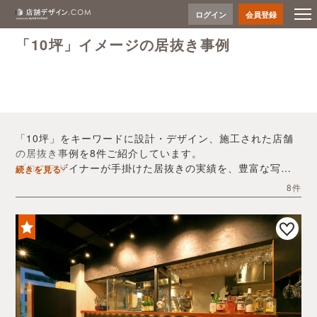
ログイン
会員登録
「10坪」イメージの居抜き事例
「10坪」をキーワードに設計・デザイン、施工された店舗
の居抜き事例を8件ご紹介しています。
プロのデザイナーが手掛けた居抜きの実績を、豊富な写真
続きを見る
とともにご確認いただけます。
8件
デザイン内装会社探しや費用感の把握など、「10坪」の店
舗イメージを固めるヒントとしてぜひお役立てください。