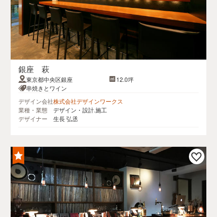
銀座 萩
東京都中央区銀座
12.0坪
串焼きとワイン
デザイン会社
株式会社デザインワークス
業種・業態
デザイン・設計.施工
デザイナー
生長 弘丞