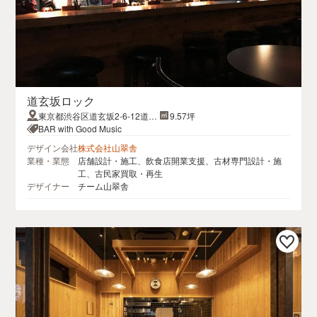
道玄坂ロック
東京都渋谷区道玄坂2-6-12道玄
9.57坪
坂トロワービル5F
BAR with Good Music
デザイン会社
株式会社山翠舎
業種・業態
店舗設計・施工、飲食店開業支援、古材専門設計・施
工、古民家買取・再生
デザイナー
チーム山翠舎