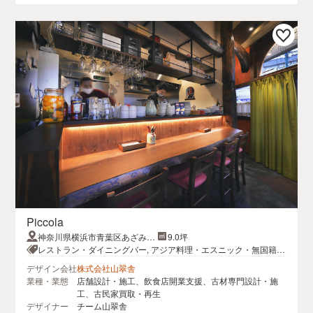
Piccola
神奈川県横浜市青葉区あざみ野
9.0坪
1-24-5
レストラン・ダイニングバー, アジア料理・エスニック・無国籍料
理
デザイン会社
株式会社山翠舎
業種・業態
店舗設計・施工、飲食店開業支援、古材専門設計・施
工、古民家買取・再生
デザイナー
チーム山翠舎