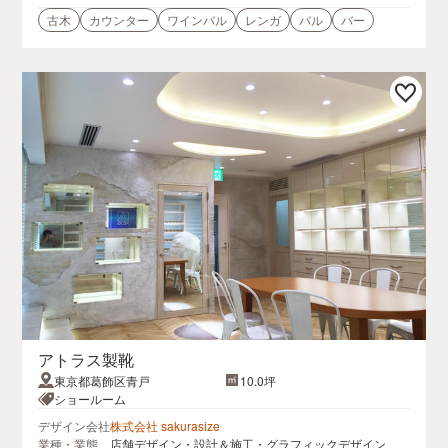
古木
カウンター
ワインバル
レンガ
バル
バー
アトラス製靴
東京都葛飾区青戸
10.0坪
ショールーム
デザイン会社
株式会社 sakurasize
業種・業態
店舗デザイン・設計＆施工・グラフィックデザイン