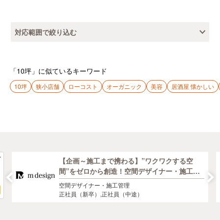
対応範囲で絞り込む
「10坪」に似ているキーワード
10坪
狭小店舗
ローコスト
オーガニック
美容
居酒屋 懐かしい
【企画～施工まで携わる】”ワクワクする空
間”をゼロから創造！空間デザイナー・施工監
理募集（新卒・中途）
空間デザイナー・施工管理
正社員（新卒）,正社員（中途）