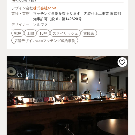
デザイン会社
株式会社solva
業種・業態
マッチング事例多数あります！内装仕上工事業 東京都
知事許可（般-6）第142620号
デザイナー
ソルヴァ
靴屋
土間
10坪
スタイリッシュ
古民家
店舗デザインcomマッチング成約事例