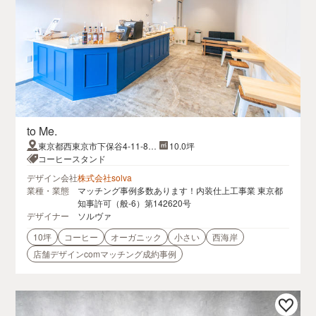
to Me.
東京都西東京市下保谷4-11-8プ
10.0坪
チコーポ1F
コーヒースタンド
デザイン会社
株式会社solva
業種・業態
マッチング事例多数あります！内装仕上工事業 東京都
知事許可（般-6）第142620号
デザイナー
ソルヴァ
10坪
コーヒー
オーガニック
小さい
西海岸
店舗デザインcomマッチング成約事例