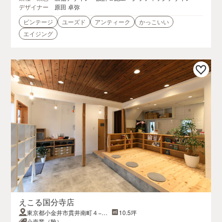
デザイナー
原田 卓弥
ビンテージ
ユーズド
アンティーク
かっこいい
エイジング
えこる国分寺店
東京都小金井市貫井南町４−２
10.5坪
６−３
小売業（靴）