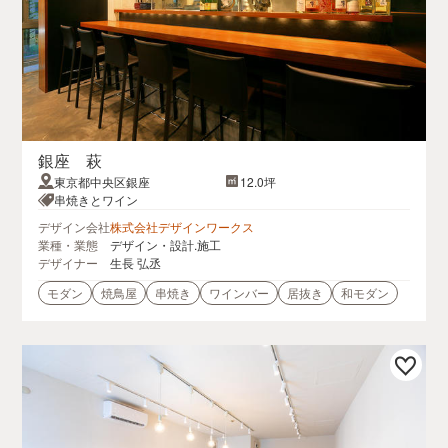
銀座 萩
東京都中央区銀座
12.0坪
串焼きとワイン
デザイン会社
株式会社デザインワークス
業種・業態
デザイン・設計.施工
デザイナー
生長 弘丞
モダン
焼鳥屋
串焼き
ワインバー
居抜き
和モダン