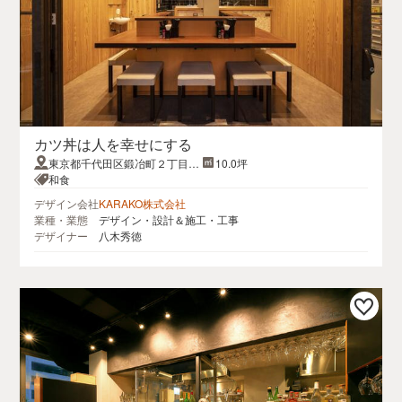
カツ丼は人を幸せにする
東京都千代田区鍛冶町２丁目１
10.0坪
３−１１
和食
デザイン会社
KARAKO株式会社
業種・業態
デザイン・設計＆施工・工事
デザイナー
八木秀徳