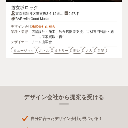
道玄坂ロック
東京都渋谷区道玄坂2-6-12道玄
9.57坪
坂トロワービル5F
BAR with Good Music
デザイン会社
株式会社山翠舎
業種・業態
店舗設計・施工、飲食店開業支援、古材専門設計・施
工、古民家買取・再生
デザイナー
チーム山翠舎
ミュージック
ボトル
ミキサー
暗い
大人
音楽
デザイン会社から提案を受ける
自分に合ったデザイン会社が見つかる！