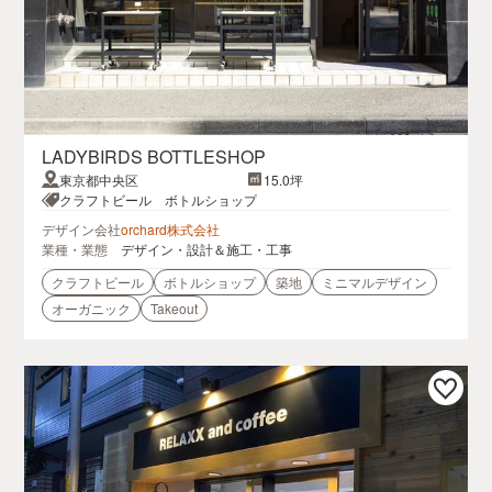
LADYBIRDS BOTTLESHOP
東京都中央区
15.0坪
クラフトビール ボトルショップ
デザイン会社
orchard株式会社
業種・業態
デザイン・設計＆施工・工事
クラフトビール
ボトルショップ
築地
ミニマルデザイン
オーガニック
Takeout