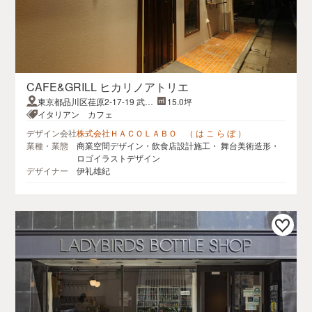
CAFE&GRILL ヒカリノアトリエ
東京都品川区荏原2-17-19 武蔵
15.0坪
小山グラン
イタリアン カフェ
デザイン会社
株式会社ＨＡＣＯＬＡＢＯ （ は こ ら ぼ ）
業種・業態
商業空間デザイン・飲食店設計施工・ 舞台美術造形・
ロゴイラストデザイン
デザイナー
伊礼雄紀