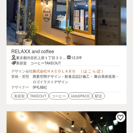
RELAXX and coffee
東京都渋谷区上原１丁目３３
12.0坪
−２ ホワイトルーム 1F
美容室 コーヒーTAKEOUT
デザイン会社
株式会社ＨＡＣＯＬＡＢＯ （ は こ ら ぼ ）
業種・業態
商業空間デザイン・飲食店設計施工・ 舞台美術造形・
ロゴイラストデザイン
デザイナー
伊礼雄紀
美容室
TAKEOUT
コーヒー
kidsSPACE
駅近