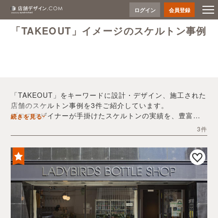
ログイン
会員登録
「TAKEOUT」イメージのスケルトン事例
「TAKEOUT」をキーワードに設計・デザイン、施工された
店舗のスケルトン事例を3件ご紹介しています。
プロのデザイナーが手掛けたスケルトンの実績を、豊富な
続きを見る
写真とともにご確認いただけます。
3件
デザイン内装会社探しや費用感の把握など、「TAKEOUT」
の店舗イメージを固めるヒントとしてぜひお役立てくださ
い。