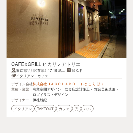
CAFE&GRILL ヒカリノアトリエ
東京都品川区荏原2-17-19 武蔵
15.0坪
小山グラン
イタリアン カフェ
デザイン会社
株式会社ＨＡＣＯＬＡＢＯ （ は こ ら ぼ ）
業種・業態
商業空間デザイン・飲食店設計施工・ 舞台美術造形・
ロゴイラストデザイン
デザイナー
伊礼雄紀
イタリアン
TAKEOUT
カフェ
光
バル