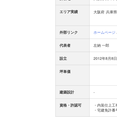
エリア実績
大阪府
兵庫県
外部リンク
ホームページ
代表者
左納 一郎
設立
2012年8月8日
坪単価
建築設計
-
資格・許認可
・内装仕上工事
・宅建免許番