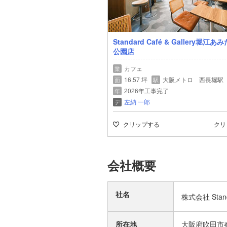
Standard Café & Gallery堀江あ
公園店
カフェ
業
16.57 坪
大阪メトロ 西長堀駅
面
駅
2026年工事完了
年
左納 一郎
デ
クリップする
クリ
会社概要
社名
株式会社 Stan
所在地
大阪府吹田市春日