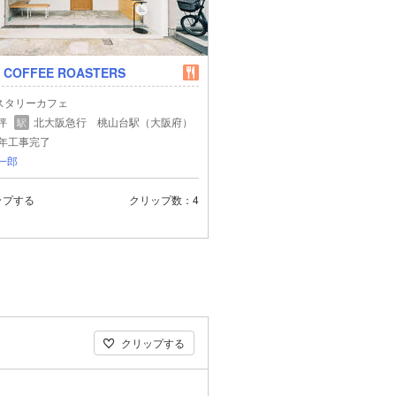
E COFFEE ROASTERS
スタリーカフェ
 坪
北大阪急行 桃山台駅（大阪府）
駅
5年工事完了
一郎
ップする
クリップ数
4
クリップする