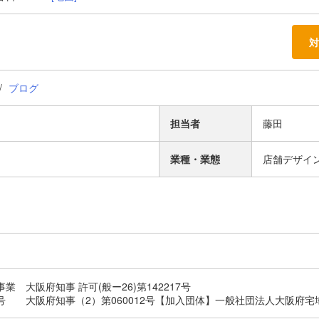
対
ブログ
担当者
藤田
業種・業態
店舗デザイ
業 大阪府知事 許可(般ー26)第142217号
号 大阪府知事（2）第060012号【加入団体】一般社団法人大阪府宅