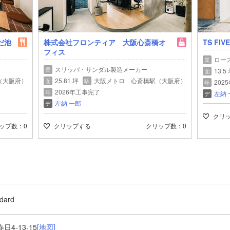
みだ池
株式会社フロンティア 大阪心斎橋オ
TS FIV
フィス
ロー
業
スリッパ・サンダル製造メーカー
業
13.5
面
（大阪府）
25.81 坪
大阪メトロ 心斎橋駅（大阪府）
面
駅
202
年
2026年工事完了
年
左納 
デ
左納 一郎
デ
クリ
ップ数
0
クリップする
クリップ数
0
dard
4-13-15
[地図]