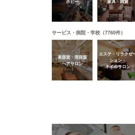
ホビー
家具・雑貨
サービス・病院・学校（7760件）
エステ・リラクゼ
美容室・理容室
ション・
ヘアサロン
ネイルサロン