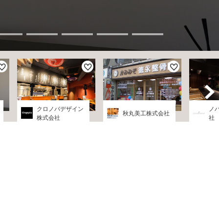
クロノバデザイン
ノ
秋丸美工株式会社
株式会社
社