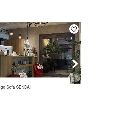
tige Sofa SENDAI
ゑびや大食堂/ゑびや
ファサード改装及び物