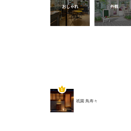
おしゃれ
外観
祇園 鳥寿々