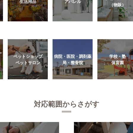
生活用品
アパレル
（物販）
ー
ペットショップ
病院・医院・調剤薬
学校・塾
ペットサロン
局・整骨院
保育園
対応範囲からさがす