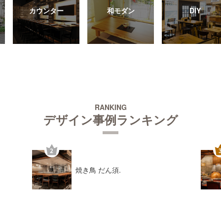
カウンター
和モダン
DIY
RANKING
デザイン事例ランキング
焼き鳥 だん須.