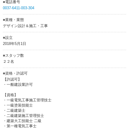
■
電話番号
0037-6411-003-304
■
業種・業態
デザイン設計＆施工・工事
■
設立
2018年5月1日
■
スタッフ数
２２名
■
資格・許認可
【許認可】
・一般建設業許可
【資格】
・一級電気工事施工管理技士
・一級塗装技能士
・二級建築士
・二級建築施工管理技士
・建築大工技能士 二級
・第一種電気工事士