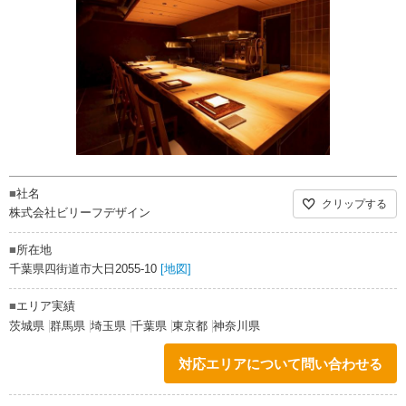
■
社名
クリップする
株式会社ビリーフデザイン
■
所在地
千葉県四街道市大日2055-10
[地図]
■
エリア実績
茨城県
群馬県
埼玉県
千葉県
東京都
神奈川県
対応エリアについて問い合わせる