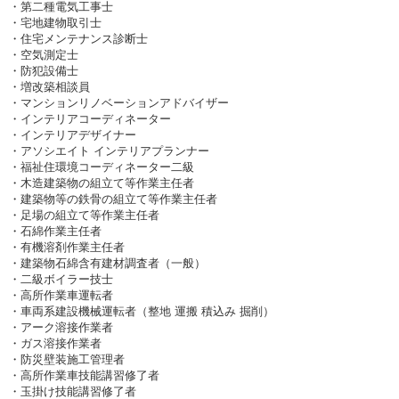
・第二種電気工事士
・宅地建物取引士
・住宅メンテナンス診断士
・空気測定士
・防犯設備士
・増改築相談員
・マンションリノベーションアドバイザー
・インテリアコーディネーター
・インテリアデザイナー
・アソシエイト インテリアプランナー
・福祉住環境コーディネーター二級
・木造建築物の組立て等作業主任者
・建築物等の鉄骨の組立て等作業主任者
・足場の組立て等作業主任者
・石綿作業主任者
・有機溶剤作業主任者
・建築物石綿含有建材調査者（一般）
・二級ボイラー技士
・高所作業車運転者
・車両系建設機械運転者（整地 運搬 積込み 掘削）
・アーク溶接作業者
・ガス溶接作業者
・防災壁装施工管理者
・高所作業車技能講習修了者
・玉掛け技能講習修了者