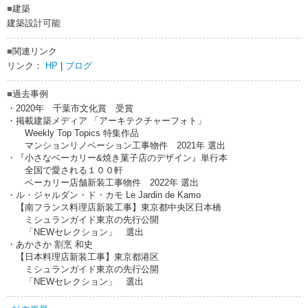
■
建築
建築設計可能
■
関連リンク
リンク：
HP
|
ブログ
■
過去事例
・2020年 千葉市文化賞 受賞
・掲載建築メディア 「アーキテクチャーフォト」
Weekly Top Topics 特集作品
マンションリノベーション工事物件 2021年 選出
・『小さなベーカリー&焼き菓子店のデザイン』単行本
全国で愛される１００軒
ベーカリー店舗新装工事物件 2022年 選出
・ル・ジャルダン・ド・カモ Le Jardin de Kamo
【南フランス料理店新装工事】東京都中央区日本橋
ミシュランガイド東京の先行公開
「NEWセレクション」 選出
・あかさか 割烹 和史
【日本料理店新装工事】東京都港区
ミシュランガイド東京の先行公開
「NEWセレクション」 選出