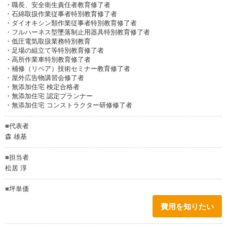
・職長、安全衛生責任者教育修了者
・石綿取扱作業従事者特別教育修了者
・ダイオキシン類作業従事者特別教育修了者
・フルハーネス型墜落制止用器具特別教育修了者
・低圧電気取扱業務特別教育
・足場の組立て等特別教育修了者
・高所作業車特別教育修了者
・補修（リペア）技術セミナー教育修了者
・屋外広告物講習会修了者
・無添加住宅 検定合格者
・無添加住宅 認定プランナー
・無添加住宅 コンストラクター研修修了者
■
代表者
森 雄基
■
担当者
松居 淳
■
坪単価
費用を知りたい