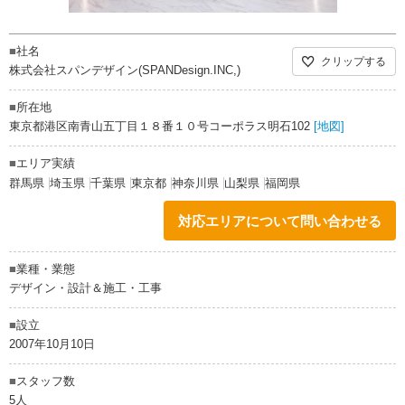
■
社名
クリップする
株式会社スパンデザイン(SPANDesign.INC,)
■
所在地
東京都港区南青山五丁目１８番１０号コーポラス明石102
[地図]
■
エリア実績
群馬県
埼玉県
千葉県
東京都
神奈川県
山梨県
福岡県
対応エリアについて問い合わせる
■
業種・業態
デザイン・設計＆施工・工事
■
設立
2007年10月10日
■
スタッフ数
5人