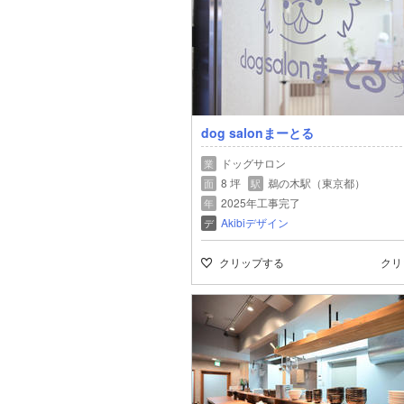
dog salonまーとる
ドッグサロン
業
8 坪
鵜の木駅（東京都）
面
駅
2025年工事完了
年
Akibiデザイン
デ
クリップする
クリ