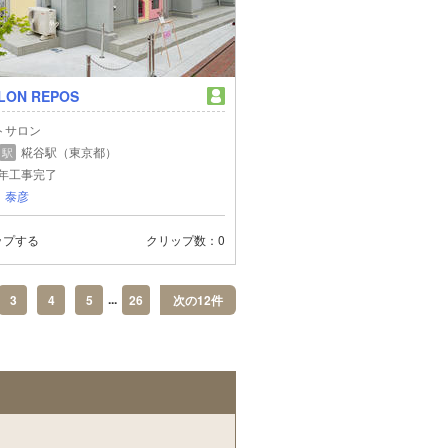
LON REPOS
トサロン
糀谷駅（東京都）
駅
5年工事完了
 泰彦
ップする
クリップ数
0
...
3
4
5
26
次の12件