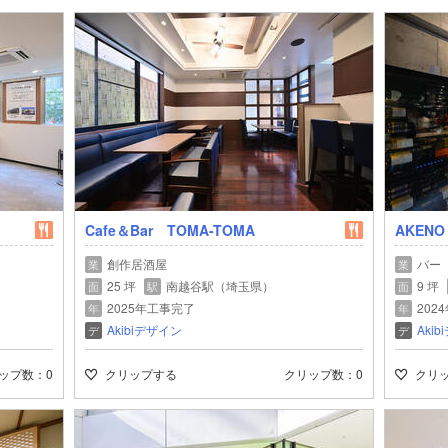
Cafe＆Bar TOMA-TOMA
AKENO
創作居酒屋
バー
業
業
25 坪
南越谷駅（埼玉県）
9 坪
面
駅
面
2025年工事完了
202
年
年
Akibiデザイン
Aki
デ
デ
ップ数
0
クリップする
クリップ数
0
クリ