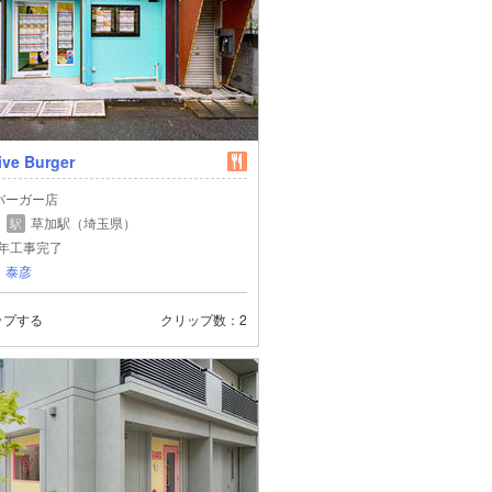
ive Burger
バーガー店
草加駅（埼玉県）
駅
5年工事完了
 泰彦
ップする
クリップ数
2