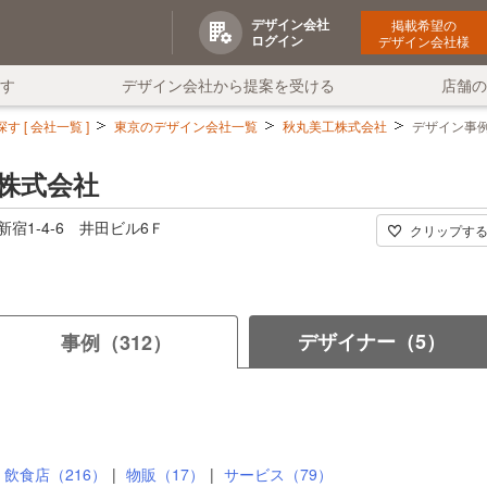
デザイン会社
掲載希望の
ログイン
デザイン会社様
す
デザイン会社から提案を受ける
店舗
 [ 会社一覧 ]
東京のデザイン会社一覧
秋丸美工株式会社
デザイン事
株式会社
宿1-4-6 井田ビル6Ｆ
クリップす
デザイナー（5）
事例（312）
飲食店（216）
物販（17）
サービス（79）