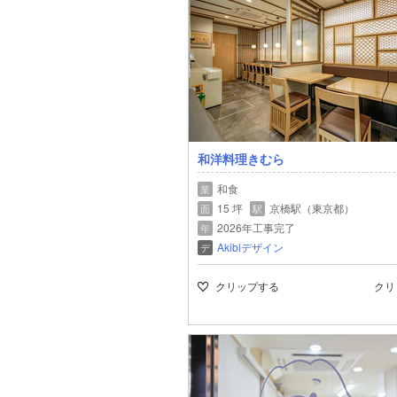
和洋料理きむら
和食
業
15 坪
京橋駅（東京都）
面
駅
2026年工事完了
年
Akibiデザイン
デ
クリップする
クリ