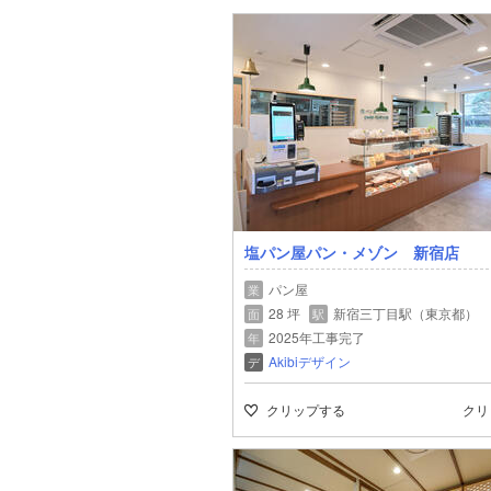
塩パン屋パン・メゾン 新宿店
パン屋
業
28 坪
新宿三丁目駅（東京都）
面
駅
2025年工事完了
年
Akibiデザイン
デ
クリップする
クリ