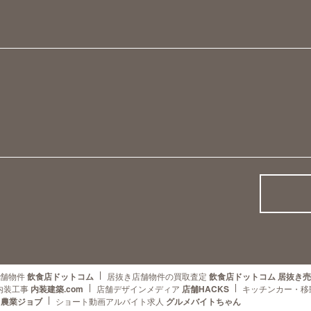
舗物件
飲食店ドットコム
居抜き店舗物件の買取査定
飲食店ドットコム 居抜き
内装工事
内装建築.com
店舗デザインメディア
店舗HACKS
キッチンカー・移
農業ジョブ
ショート動画アルバイト求人
グルメバイトちゃん