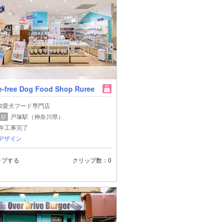
e-free Dog Food Shop Ruree
加愛犬フード専門店
戸塚駅（神奈川県）
駅
5年工事完了
biデザイン
ップする
クリップ数
0