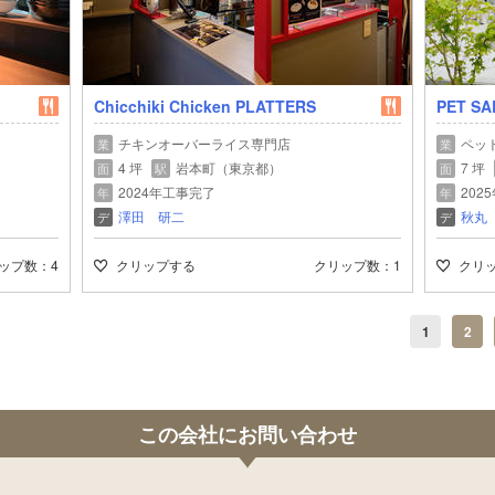
Chicchiki Chicken PLATTERS
PET SA
チキンオーバーライス専門店
ペッ
業
業
4 坪
岩本町（東京都）
7 坪
面
駅
面
2024年工事完了
202
年
年
澤田 研二
秋丸
デ
デ
ップ数
4
クリップする
クリップ数
1
クリ
1
2
この会社にお問い合わせ