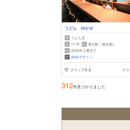
うどん ゆかせ
うどん店
業
11 坪
春日駅（東京都）
面
駅
2025年工事完了
年
Akibiデザイン
デ
クリップする
クリ
312
件見つかりました