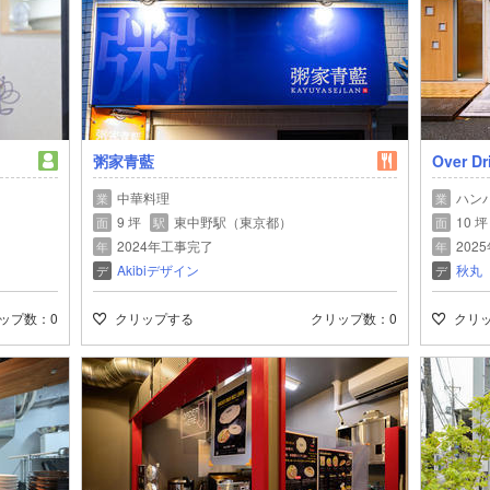
粥家青藍
Over Dr
中華料理
ハン
業
業
9 坪
東中野駅（東京都）
10 坪
面
駅
面
2024年工事完了
202
年
年
Akibiデザイン
秋丸
デ
デ
ップ数
0
クリップする
クリップ数
0
クリ