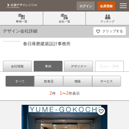
ログイン
会員登録
事例一覧
会社一覧
マッチング
デザイン会社詳細
クリップする
春日琢磨建築設計事務所
会社情報
事例
デザイナー
口コミ・評判
すべて
飲食店
物販
サービス
2
1
2
件
〜
件表示