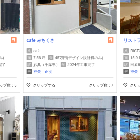
cafe みちくさ
リストラ
cafe
RIST
業
業
み)
7.56 坪
45万円(デザイン設計費のみ)
15.9
面
費
面
完了
妙典（千葉県）
2024年工事完了
田原
駅
年
駅
神矢 正次
神矢
デ
デ
ップ数
5
クリップする
クリップ数
7
クリ