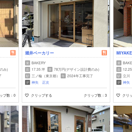
堀井ベーカリー
MIYAK
BAKERY
BAK
業
業
のみ)
17.35 坪
78万円(デザイン設計費のみ)
12.2
面
費
面
了
三ノ輪（東京都）
2024年工事完了
立川
駅
年
駅
神矢 正次
神矢
デ
デ
ップ数
0
クリップする
クリップ数
3
クリ