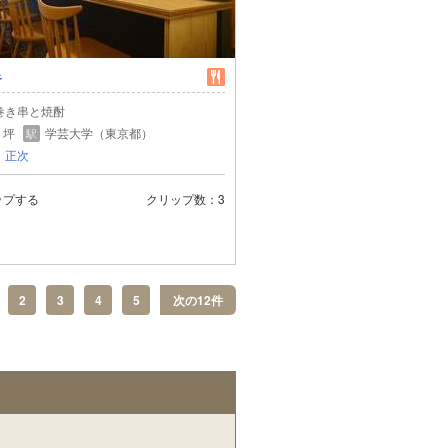
キ
巻き串と焼酎
4 坪
学芸大学（東京都）
駅
 正次
ップする
クリップ数
3
2
3
4
5
次の12件