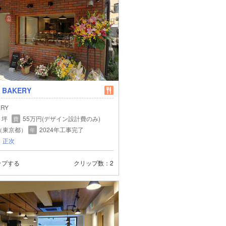
E BAKERY
ERY
5 坪
55万円(デザイン設計費のみ)
費
（東京都）
2024年工事完了
年
 正次
ップする
クリップ数
2