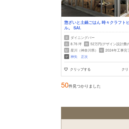
惣ざいと土鍋ごはん 時々クラフト
ル。 SAI.
ダイニングバー
業
8.76 坪
52万円(デザイン設計費の
面
費
星川（神奈川県）
2024年工事完
駅
年
神矢 正次
デ
クリップする
クリ
50
件見つかりました