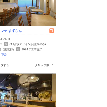
ンテ すずらん
ORANTE
 坪
71万円(デザイン設計費のみ)
費
町（東京都）
2024年工事完了
年
 正次
ップする
クリップ数
1