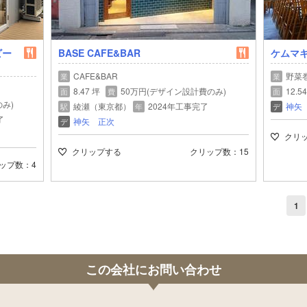
ビー
BASE CAFE&BAR
ケムマ
CAFE&BAR
野菜
業
業
8.47 坪
50万円(デザイン設計費のみ)
12.5
面
費
面
み)
綾瀬（東京都）
2024年工事完了
神矢
駅
年
デ
了
神矢 正次
デ
クリ
クリップする
クリップ数
15
ップ数
4
1
この会社にお問い合わせ