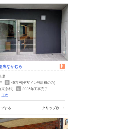
al割烹なかむら
料理
 坪
45万円(デザイン設計費のみ)
費
（東京都）
2025年工事完了
年
 正次
ップする
クリップ数
1