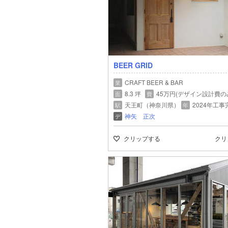
BEER GRID
CRAFT BEER & BAR
業
8.3 坪
45万円(デザイン設計費の
面
費
天王町（神奈川県）
2024年工事
駅
年
神矢 正次
デ
クリップする
クリ