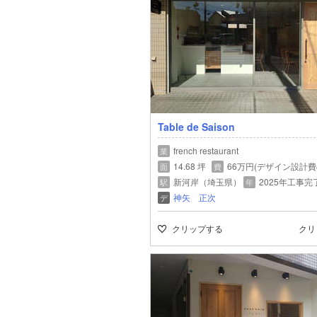
Table de Saison
french restaurant
業
14.68 坪
66万円(デザイン設計費
面
費
新河岸（埼玉県）
2025年工事完
駅
年
神矢 正次
デ
クリップする
クリ