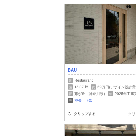
BAU
Restaurant
業
15.37 坪
69万円(デザイン設計費
面
費
藤が丘（神奈川県）
2025年工事
駅
年
神矢 正次
デ
クリップする
クリ