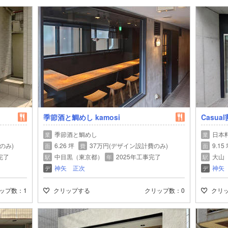
季節酒と鯛めし kamosi
Casu
季節酒と鯛めし
日本
業
業
のみ)
6.26 坪
37万円(デザイン設計費のみ)
9.15
面
費
面
完了
中目黒（東京都）
2025年工事完了
大山
駅
年
駅
神矢 正次
神矢
デ
デ
ップ数
1
クリップする
クリップ数
0
クリ