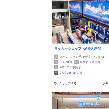
サッカーショップ KAMO 原宿
アパレル, その他（物販・アパレル）
業
214.73 坪
原宿駅（東京都）
面
駅
2026年工事完了
年
CA Command+G
デ
クリップする
クリ