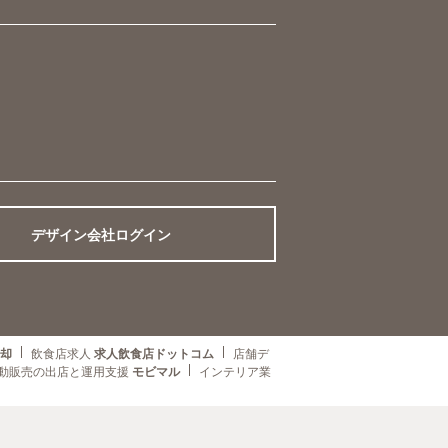
デザイン会社ログイン
売却
飲食店求人
求人飲食店ドットコム
店舗デ
動販売の出店と運用支援
モビマル
インテリア業