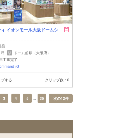
ティ イオンモール大阪ドームシ
用品
4 坪
ドーム前駅（大阪府）
駅
5年工事完了
ommand+G
ップする
クリップ数
0
...
3
4
5
35
次の12件