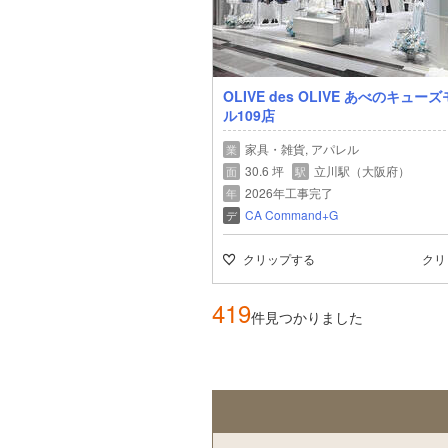
OLIVE des OLIVE あべのキュー
ル109店
家具・雑貨, アパレル
業
30.6 坪
立川駅（大阪府）
面
駅
2026年工事完了
年
CA Command+G
デ
クリップする
クリ
419
件見つかりました