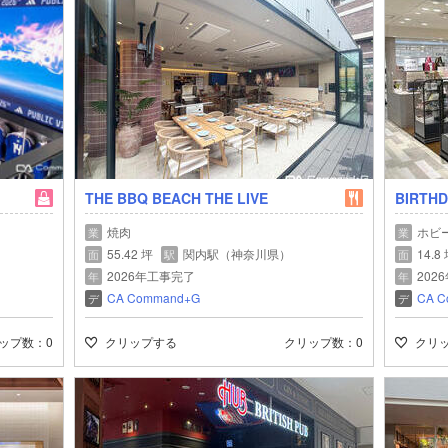
THE BBQ BEACH THE LIVE
BIRTH
焼肉
ホビー
業
業
55.42 坪
関内駅（神奈川県）
14.8
面
駅
面
2026年工事完了
202
年
年
CA Command+G
CA C
デ
デ
ップ数
0
クリップする
クリップ数
0
クリ