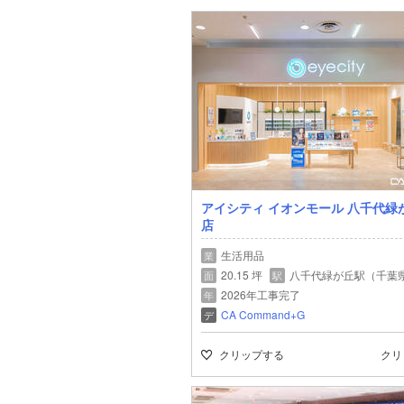
アイシティ イオンモール 八千代緑
店
生活用品
業
20.15 坪
八千代緑が丘駅（千葉
面
駅
2026年工事完了
年
CA Command+G
デ
クリップする
クリ