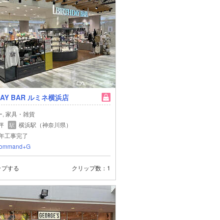
DAY BAR ルミネ横浜店
, 家具・雑貨
 坪
横浜駅（神奈川県）
駅
6年工事完了
ommand+G
ップする
クリップ数
1