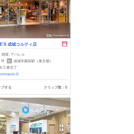
GE’S 成城コルティ店
・雑貨, アパレル
1 坪
成城学園前駅（東京都）
駅
6年工事完了
ommand+G
ップする
クリップ数
0