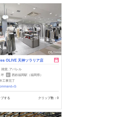
 des OLIVE 天神ソラリア店
・雑貨, アパレル
1 坪
西鉄福岡駅（福岡県）
駅
5年工事完了
ommand+G
ップする
クリップ数
0