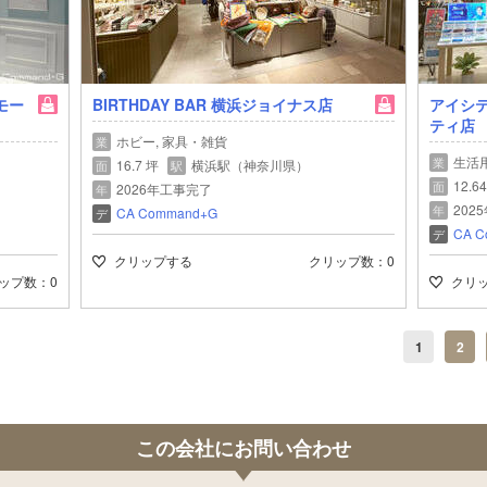
ズモー
BIRTHDAY BAR 横浜ジョイナス店
アイシ
ティ店
ホビー, 家具・雑貨
業
生活
業
16.7 坪
横浜駅（神奈川県）
面
駅
12.6
面
2026年工事完了
年
202
年
CA Command+G
デ
CA C
デ
クリップする
クリップ数
0
ップ数
0
クリ
1
2
この会社にお問い合わせ