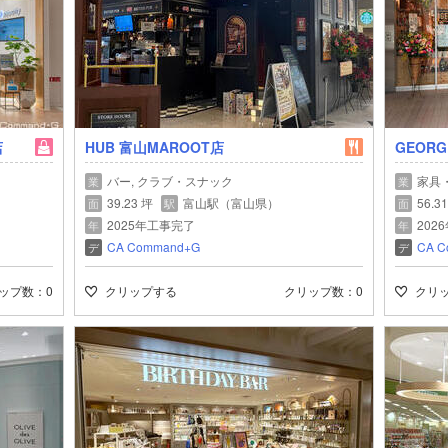
店
HUB 富山MAROOT店
GEOR
バー, クラブ・スナック
家具
業
業
39.23 坪
富山駅（富山県）
56.3
面
駅
面
2025年工事完了
202
年
年
CA Command+G
CA C
デ
デ
ップ数
0
クリップする
クリップ数
0
クリ