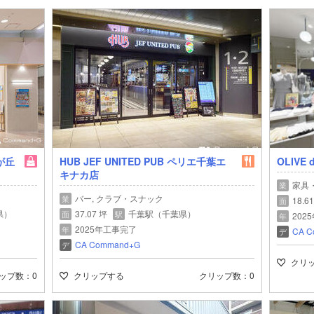
が丘
HUB JEF UNITED PUB ペリエ千葉エ
OLIVE
キナカ店
家具
業
バー, クラブ・スナック
業
18.6
面
県）
37.07 坪
千葉駅（千葉県）
面
駅
202
年
2025年工事完了
年
CA C
デ
CA Command+G
デ
クリ
ップ数
0
クリップする
クリップ数
0