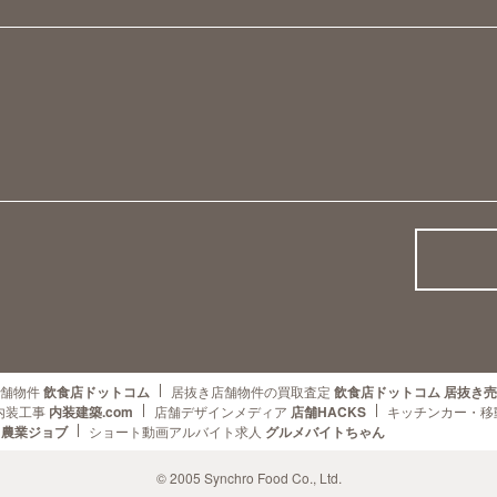
舗物件
飲食店ドットコム
居抜き店舗物件の買取査定
飲食店ドットコム 居抜き
内装工事
内装建築.com
店舗デザインメディア
店舗HACKS
キッチンカー・移
農業ジョブ
ショート動画アルバイト求人
グルメバイトちゃん
© 2005 Synchro Food Co., Ltd.