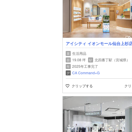
アイシティ イオンモール仙台上杉
生活用品
業
19.08 坪
北四番丁駅（宮城県）
面
駅
2025年工事完了
年
CA Command+G
デ
クリップする
クリ