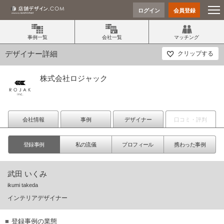
ログイン
会員登録
事例一覧
会社一覧
マッチング
デザイナー詳細
クリップする
株式会社ロジャック
会社情報
事例
デザイナー
口コミ・評判
登録事例
私の流儀
プロフィール
携わった事例
武田 いくみ
ikumi takeda
インテリアデザイナー
登録事例の業態