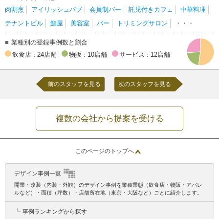
肉割烹
アイリッシュパブ
会員制バー
託児付きカフェ
中華料理
テナントビル
鮨屋
美容室
バー
トリミングサロン
・・・
業種別の登録事例数と割合
飲食店
24店舗
物販
10店舗
サービス
12店舗
：
：
：
前のスタッフを見る
次のスタッフを見る
複数の会社から提案を受ける
このページのトップへ
デザイン事例一覧
開業・改装（内装・外観）のデザイン事例を業種業態（飲食店・物販・アパレ
ルなど）・面積（坪数）・店舗所在地（東京・大阪など）ごとに紹介します。
┗
事例ランキングから探す