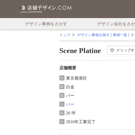
デザイン事例をさがす
デザイン会社をさが
トップ
デザイン事例を探す [ 事例一覧 ]
Scene Platine
クリップす
店舗概要
東京都港区
住
白金
駅
バー
業
バー
カ
20 坪
面
2010年工事完了
年