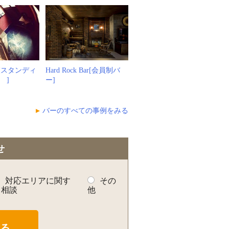
屋[スタンディ
Hard Rock Bar[会員制バ
 ]
ー]
バーのすべての事例をみる
せ
対応エリアに関す
その
る相談
他