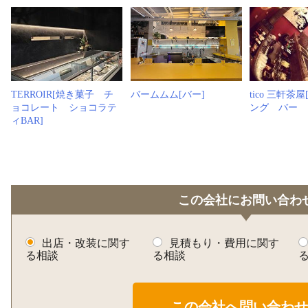
TERROIR[焼き菓子 チ
バームムム[バー]
tico 三軒茶
ョコレート ショコラテ
ング バー
ィBAR]
この会社にお問い合わ
出店・改装に関す
見積もり・費用に関す
る相談
る相談