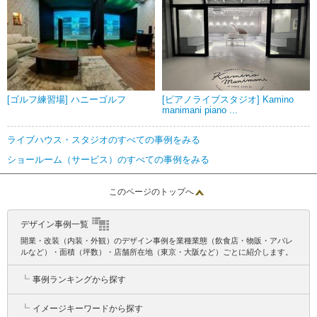
[ゴルフ練習場] ハニーゴルフ
[ピアノライブスタジオ] Kamino
manimani piano ...
ライブハウス・スタジオのすべての事例をみる
ショールーム（サービス）のすべての事例をみる
このページのトップへ
デザイン事例一覧
開業・改装（内装・外観）のデザイン事例を業種業態（飲食店・物販・アパレ
ルなど）・面積（坪数）・店舗所在地（東京・大阪など）ごとに紹介します。
┗
事例ランキングから探す
┗
イメージキーワードから探す