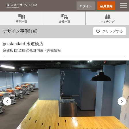
ログイン
会員登録
事例一覧
会社一覧
マッチング
デザイン事例詳細
クリップする
go standard 水道橋店
麻雀店 [水道橋]の店舗内装・外観情報