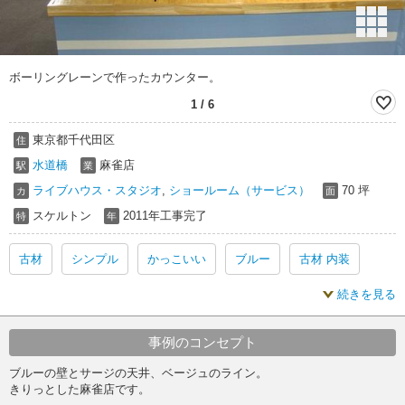
ボーリングレーンで作ったカウンター。
1
/
6
東京都千代田区
住
水道橋
麻雀店
駅
業
ライブハウス・スタジオ
,
ショールーム（サービス）
70 坪
カ
面
スケルトン
2011年工事完了
特
年
古材
シンプル
かっこいい
ブルー
古材 内装
続きを見る
シンプル 内装
かっこいい 内装
ブルー 内装
古材 スケルトン
シンプル スケルトン
事例のコンセプト
ブルーの壁とサージの天井、ベージュのライン。
かっこいい スケルトン
ブルー スケルトン
きりっとした麻雀店です。