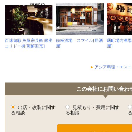
百味旬彩 魚屋宗兵衛 銀座
鉄板酒場 スマイル[居酒
曙町場内酒場
コリドー街[海鮮割烹]
屋]
屋]
アジア料理・エスニ
この会社にお問い合わ
出店・改装に関す
見積もり・費用に関す
る相談
る相談