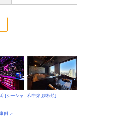
る
京都店[シーシャ
和牛焔[鉄板焼]
事例 ＞