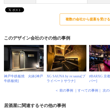
複数の会社から提案を受け
このデザイン会社のその他の事例
神戸牛鉄板焼 火鉢[神戸
XG SAUNA by re:sauna[プ
♯BARXG 
牛鉄板焼]
ライベートサウナ]
バー]
＜ 前の事例
｜
すべての事例
｜
次の
居酒屋に関連するその他の事例