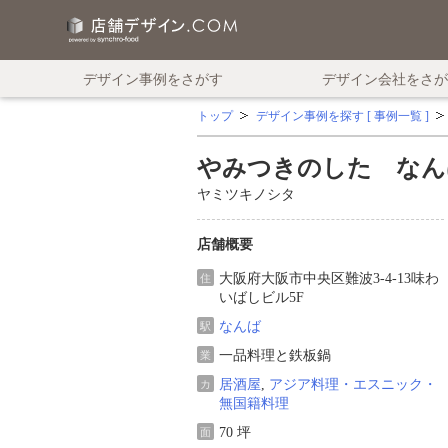
デザイン事例をさがす
デザイン会社をさが
トップ
デザイン事例を探す [ 事例一覧 ]
やみつきのした なん
ヤミツキノシタ
店舗概要
大阪府大阪市中央区難波3-4-13味わ
住
いばしビル5F
なんば
駅
一品料理と鉄板鍋
業
居酒屋
,
アジア料理・エスニック・
カ
無国籍料理
70 坪
面