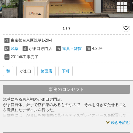
1
/
7
東京都台東区浅草1-20-4
住
浅草
がま口専門店
家具・雑貨
4.2 坪
駅
業
カ
面
2011年工事完了
年
和
がま口
路面店
下町
事例のコンセプト
浅草にある東京初のがま口専門店。
がま口自体、派手で存在感のあるものなので、それを引き立たせること
を意識したデザインを行った。
店舗奥には、がま口を象徴的に見せるディスプレイスペースを配置して
いる。
続きを読む