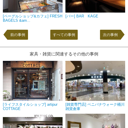
[ベーグルショップ&カフェ] FRESH
[バー] BAR KAGE
BAGELS &am...
前の事例
すべての事例
次の事例
家具・雑貨に関連するその他の事例
[ライフスタイルショップ] artipur
[雑貨専門店] ベニバナウォーク桶川
COTTAGE
雑貨倉庫