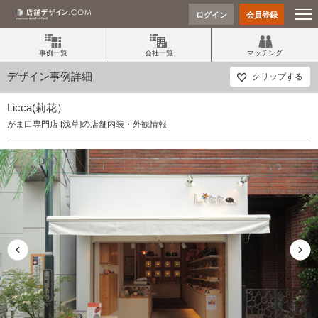
ログイン
会員登録
事例一覧
会社一覧
マッチング
デザイン事例詳細
クリップする
Licca(莉花）
がま口専門店 [浅草]の店舗内装・外観情報