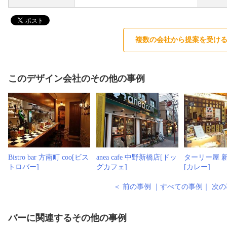
複数の会社から提案を受け
このデザイン会社のその他の事例
Bistro bar 方南町 coo[ビス
anea cafe 中野新橋店[ドッ
ターリー屋 
トロバー]
グカフェ]
[カレー]
＜ 前の事例
｜
すべての事例
｜
次の
バーに関連するその他の事例