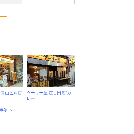
る
新青山ビル店
ターリー屋 江古田店[カ
レー]
事例 ＞