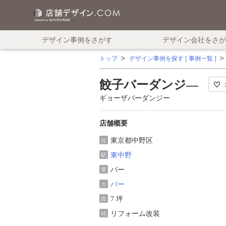
デザイン事例をさがす
デザイン会社をさが
トップ
デザイン事例を探す [ 事例一覧 ]
餃子バーダンジ―
ギョーザバーダンジー
店舗概要
東京都中野区
住
東中野
駅
バー
業
バー
カ
7 坪
面
リフォーム改装
特