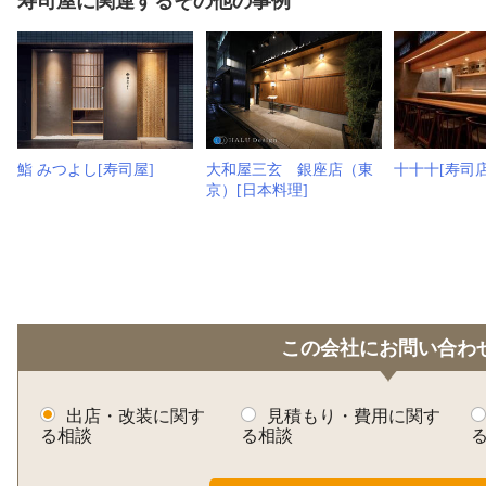
寿司屋に関連するその他の事例
鮨 みつよし[寿司屋]
大和屋三玄 銀座店（東
十十十[寿司店
京）[日本料理]
この会社にお問い合わ
出店・改装に関す
見積もり・費用に関す
る相談
る相談