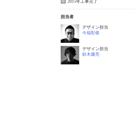
2015年工事完了
年
担当者
デザイン担当
今福彰俊
デザイン担当
鈴木庸亮