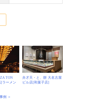
る
ZA TON
弁才天・と、餅 大名古屋
店[ラーメン
ビル店[和菓子店]
事例 ＞