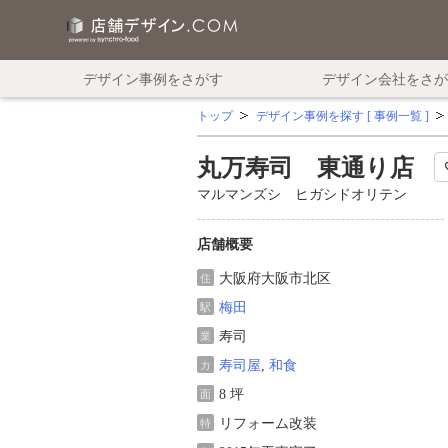
デザイン事例をさがす
デザイン会社をさが
トップ
デザイン事例を探す [ 事例一覧 ]
丸万寿司 東通り店
マルマンズシ ヒガシドオリテン
店舗概要
大阪府大阪市北区
住
梅田
駅
寿司
業
寿司屋
,
和食
カ
8 坪
面
リフォーム改装
特