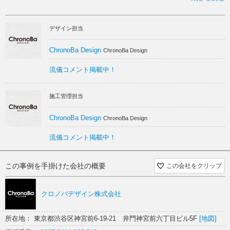
を構築するパートナーとなって施工しました。
白 スケルトン
小田急線に揺られて新宿からおよそ20分。高層ビルの街から住宅地へと
デザイン担当
景色が変わり始め、都心に程近い場所でありながら多摩川をはじめとす
る自然を感じられる街、狛江。
そんな”心地よい東京”である狛江の街で、ここに暮らす人たちがふらっと
ChronoBa Design
ChronoBa Design
立ち寄りたくなるような場所をつくりたいというオーナー様の想いでオ
ープンしたのがこの「komae cafe」です。
流儀コメント掲載中！
ここに立ち寄るお客さまのなかでも、とくに子供を連れたママさんたち
にとっても足を運びやすいお店にしたいというオーナー様のご希望を受
け、ご提案の際には実際に小さな子供がいるママさんへのヒアリングを
施工管理担当
参考にしながらプランニングを進めました。
ChronoBa Design
ChronoBa Design
ファサードはショップのメインカラーでもある白と淡い水色、ナチュラ
ルウッドのやさしい配色にグリーンを合わせ、自然が溢れる狛江の雰囲
流儀コメント掲載中！
気をイメージ。プランターボックス前にはバギーを置けるスペースを設
け、赤ちゃん連れでも気兼ねなく入れるようにしています。
この事例を手掛けた会社の概要
この会社をクリップ
段差をなくし、開閉のしやすいスライドドアになっている入り口を入る
と、1Fはコーヒーの香るカウンター席、窓からの日差しが心地よいベン
チソファー席、そして奥側には畳の小上がり席があります。オムツ替え
クロノバデザイン株式会社
など子供の面倒を見るのに何かと便利なフラットスペースは、ママのお
出かけの強い味方です。
所在地： 東京都渋谷区神宮前6-19-21 井門神宮前六丁目ビル5F
[地図]
階段を上った2Fは、天窓からの光が溢れる、サンルームのような明るく