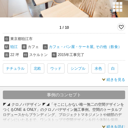
1
/
10
東京都狛江市
住
狛江
カフェ
カフェ・パン屋・ケーキ屋
,
その他（飲食）
駅
業
カ
22 坪
スケルトン
2015年工事完了
面
特
年
ナチュラル
北欧
ウッド
シンプル
水色
白
続きを見る
ナチュラル 内装
北欧 内装
ウッド 内装
シンプル 内装
水色 内装
白 内装
事例のコンセプト
◤◢ クロノバデザイン ◤◢「そこにしかない唯一無二の空間デザインを
ナチュラル スケルトン
北欧 スケルトン
つくるONE & ONLY」のクロノバデザイン施工事例。空間のトータルプ
ロデュースからブランディング、プロジェクトマネジメントや細部のデ
ザインにいたるまで、ワンストップで空間デザインを行う体制を保持。
ウッド スケルトン
シンプル スケルトン
水色 スケルトン
経験豊富なプロデューサーがオーナーと同じ視点に立ち一緒に事業構想
続きを読む