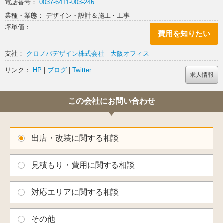
電話番号：
0037-6411-003-246
のびやかな空間。
各テーブルは繋ぎ合わせると大きなダイニングテーブルにすることがで
業種・業態： デザイン・設計＆施工・工事
き、地域に根差したコミュニティカフェとしてワークショップやセミナ
坪単価：
ーなどの集まりごとにも利用できるようなデザインになっています。
費用を知りたい
支社：
クロノバデザイン株式会社 大阪オフィス
リンク：
HP
|
ブログ
|
Twitter
求人情報
この会社にお問い合わせ
出店・改装に関する相談
見積もり・費用に関する相談
対応エリアに関する相談
その他