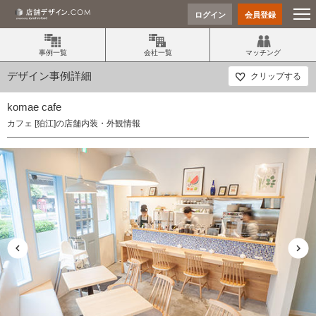
ログイン
会員登録
事例一覧
会社一覧
マッチング
デザイン事例詳細
クリップする
komae cafe
カフェ [狛江]の店舗内装・外観情報