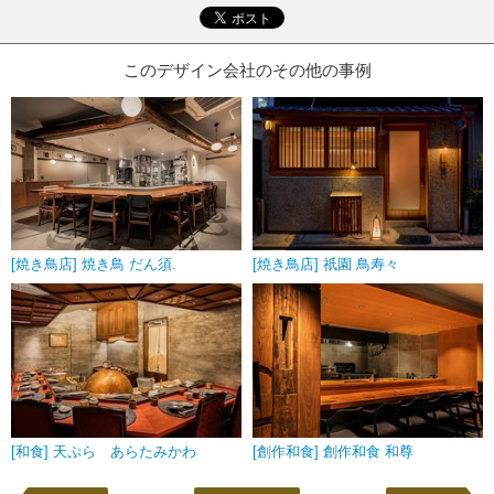
このデザイン会社のその他の事例
[焼き鳥店] 焼き鳥 だん須.
[焼き鳥店] 祇園 鳥寿々
[和食] 天ぷら あらたみかわ
[創作和食] 創作和食 和尊