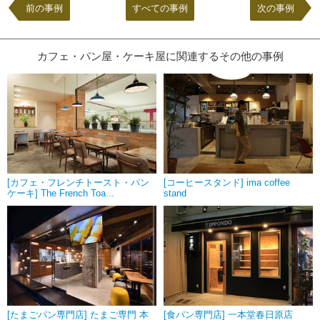
前の事例
すべての事例
次の事例
カフェ・パン屋・ケーキ屋に関連するその他の事例
[カフェ・フレンチトースト・パン
[コーヒースタンド] ima coffee
ケーキ] The French Toa...
stand
[たまごパン専門店] たまご専門 本
[食パン専門店] 一本堂春日原店