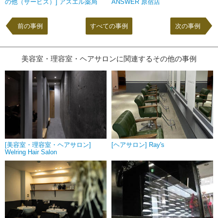
の他（サービス）] アスエル薬局
ANSWER 原宿店
前の事例
すべての事例
次の事例
美容室・理容室・ヘアサロンに関連するその他の事例
[美容室・理容室・ヘアサロン]
[ヘアサロン] Ray's
Welring Hair Salon