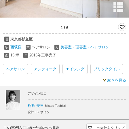
1
/
6
東京都杉並区
住
西荻窪
ヘアサロン
美容室・理容室・ヘアサロン
駅
業
カ
15 坪
2015年工事完了
面
年
ヘアサロン
アンティーク
エイジング
ブリックタイル
続きを見る
白
格子
ヘアサロン アンティーク
デザイン担当
ヘアサロン エイジング
ヘアサロン ブリックタイル
栃折 美里
Misato Tochiori
ヘアサロン 白
ヘアサロン 格子
設計・デザイン
この事例を手掛けた会社の概要
この会社をクリップ