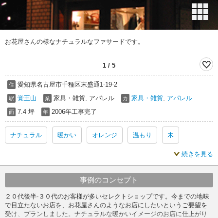
お花屋さんの様なナチュラルなファサードです。
1
/
5
愛知県名古屋市千種区末盛通1-19-2
住
覚王山
家具・雑貨, アパレル
家具・雑貨
,
アパレル
駅
業
カ
7.4 坪
2006年工事完了
面
年
ナチュラル
暖かい
オレンジ
温もり
木
続きを見る
落ち着き
事例のコンセプト
２０代後半-３０代のお客様が多いセレクトショップです。今までの地味
で目立たないお店を、お花屋さんのようなお店にしたいというご要望を
受け、プランしました。ナチュラルな暖かいイメージのお店に仕上がり