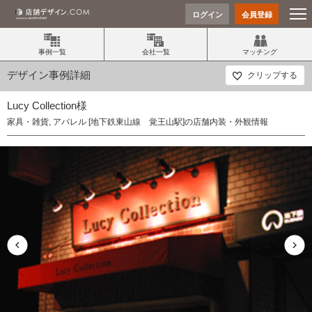
ログイン
会員登録
事例一覧
会社一覧
マッチング
デザイン事例詳細
クリップする
Lucy Collection様
家具・雑貨, アパレル [地下鉄東山線 覚王山駅]の店舗内装・外観情報