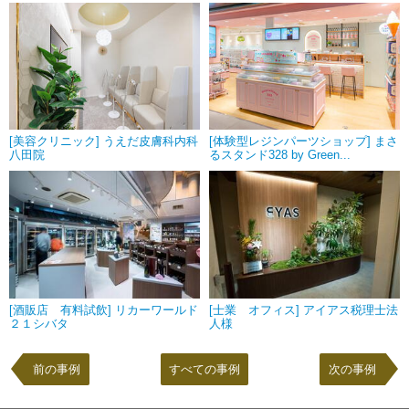
[美容クリニック] うえだ皮膚科内科
[体験型レジンパーツショップ] まさ
八田院
るスタンド328 by Green...
[酒販店 有料試飲] リカーワールド
[士業 オフィス] アイアス税理士法
２１シバタ
人様
前の事例
すべての事例
次の事例