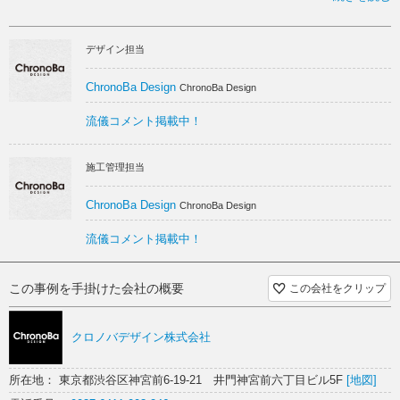
を構築するパートナーとなって施工しました。
温かい スケルトン
この春原宿にオープンした、オーガニックスムージー専門店｢motto｣さ
デザイン担当
ん。
原宿駅から表参道駅に向かうメインの大通りから、脇の路地に入ったと
ころにそのお店があります。
ChronoBa Design
ChronoBa Design
お店のコンセプトは｢空中庭園｣。
流儀コメント掲載中！
スムージーのシズル感とナチュラル感を表現するため、ファサードが今
回の最大のポイントです。
施工管理担当
屋根部分には本物の植栽を置き、ファサード全面にはランダムに張り合
わせた本物の木材を使用して、自然豊かな空間を表現。路面近くには、
ChronoBa Design
ChronoBa Design
カウンターとベンチを配置し、お店の前を通りがかった人も気軽に立ち
寄れるような店構えにしました。カウンター周りのテントも採光を遮ら
流儀コメント掲載中！
ない素材をセレクトし、十分に光が差し込む工夫をすることで、入り口
まで、あたたかくお客様をお出迎えします。
この事例を手掛けた会社の概要
この会社をクリップ
店内に足を踏み入れると、ナチュラルで可愛らしい色合いに包み込まれ
ます。とくに、奥の壁に使用しているアイスグリーンは、入った時に自
然と奥に視線がいくようにセレクトしたポイントカラーです。
クロノバデザイン株式会社
店内に配置しているテーブルの天板は、ヘムロックの古材。また入り口
の取手部分には流木を使用しており、すべてが本物。mottoさんが、｢本
所在地： 東京都渋谷区神宮前6-19-21 井門神宮前六丁目ビル5F
[地図]
物｣の素材にこだわっているように、内装のあちらこちらにも、本物の素