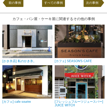
前の事例
すべての事例
次の事例
カフェ・パン屋・ケーキ屋に関連するその他の事例
[かき氷店] 私のかき氷。
[カフェ] SEASON'S CAFE
[カフェ] cafe sourire
[フレッシュフルーツジュースバー]
JUICE WITCH