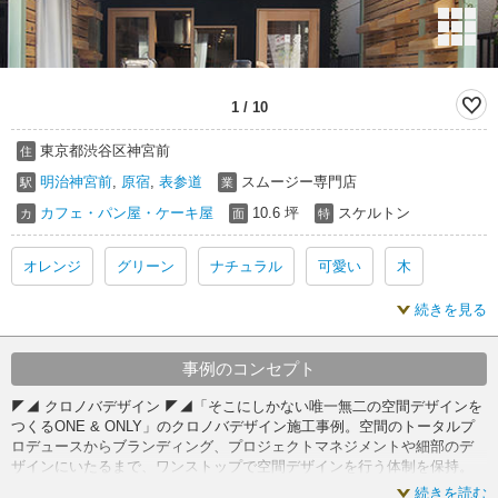
1
/
10
東京都渋谷区神宮前
住
明治神宮前
,
原宿
,
表参道
スムージー専門店
駅
業
カフェ・パン屋・ケーキ屋
10.6 坪
スケルトン
カ
面
特
オレンジ
グリーン
ナチュラル
可愛い
木
続きを見る
温かい
オレンジ 内装
グリーン 内装
ナチュラル 内装
可愛い 内装
木 内装
温かい 内装
事例のコンセプト
◤◢ クロノバデザイン ◤◢「そこにしかない唯一無二の空間デザインを
オレンジ スケルトン
グリーン スケルトン
つくるONE & ONLY」のクロノバデザイン施工事例。空間のトータルプ
ロデュースからブランディング、プロジェクトマネジメントや細部のデ
ザインにいたるまで、ワンストップで空間デザインを行う体制を保持。
ナチュラル スケルトン
可愛い スケルトン
木 スケルトン
経験豊富なプロデューサーがオーナーと同じ視点に立ち一緒に事業構想
続きを読む