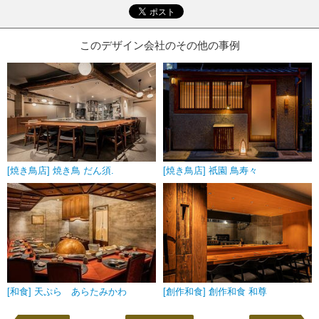
このデザイン会社のその他の事例
[焼き鳥店] 焼き鳥 だん須.
[焼き鳥店] 祇園 鳥寿々
[和食] 天ぷら あらたみかわ
[創作和食] 創作和食 和尊