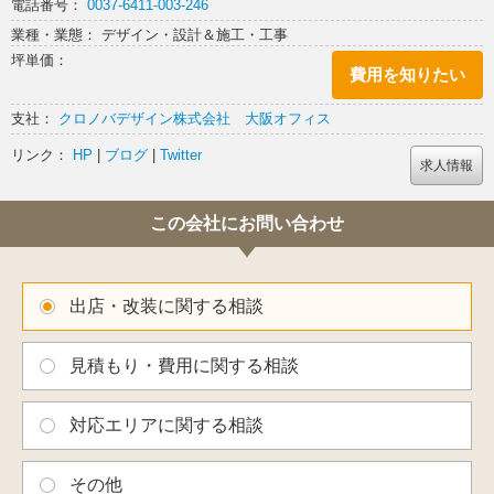
電話番号：
0037-6411-003-246
材のこだわりがつまっています。
業種・業態： デザイン・設計＆施工・工事
ほっと一息ついて席につけば、店内は明るく優しい自然光が差し込み、
坪単価：
両隣に建物を感じさせないほど。
費用を知りたい
初めて入った方も、自然の中にいる時に感じる、心地よさのある空間に
仕上がりました。
支社：
クロノバデザイン株式会社 大阪オフィス
リンク：
HP
|
ブログ
|
Twitter
求人情報
この会社にお問い合わせ
出店・改装に関する相談
見積もり・費用に関する相談
対応エリアに関する相談
その他