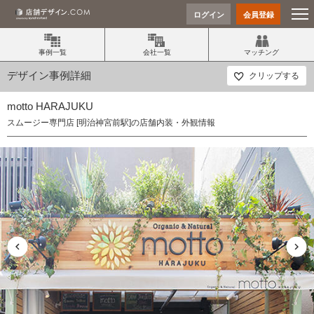
ログイン
会員登録
事例一覧
会社一覧
マッチング
デザイン事例詳細
クリップする
motto HARAJUKU
スムージー専門店 [明治神宮前駅]の店舗内装・外観情報