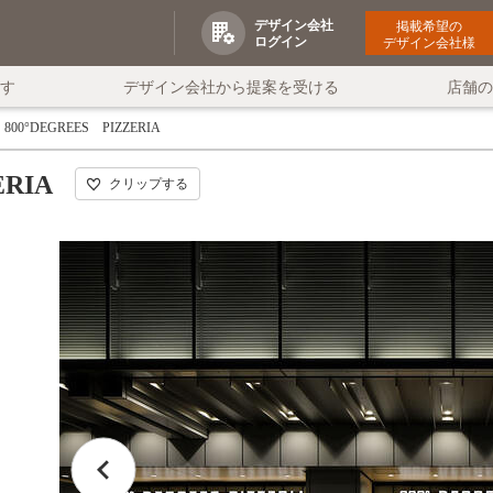
デザイン会社
掲載希望の
ログイン
デザイン会社様
す
デザイン会社から提案を受ける
店舗
800°DEGREES PIZZERIA
ERIA
クリップする