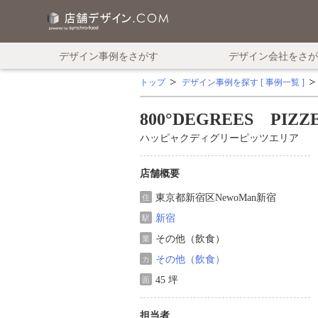
デザイン事例をさがす
デザイン会社をさが
トップ
デザイン事例を探す [ 事例一覧 ]
800°DEGREES PIZZ
ハッピャクディグリーピッツエリア
店舗概要
東京都新宿区NewoMan新宿
住
新宿
駅
その他（飲食）
業
その他（飲食）
カ
45 坪
面
担当者