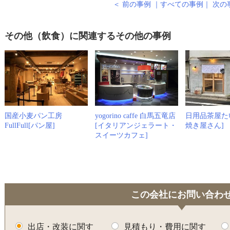
＜ 前の事例
｜
すべての事例
｜
次の
その他（飲食）に関連するその他の事例
国産小麦パン工房
yogorino caffe 白馬五竜店
日用品茶屋た
FullFull[パン屋]
[イタリアンジェラート・
焼き屋さん]
スイーツカフェ]
この会社にお問い合わ
出店・改装に関す
見積もり・費用に関す