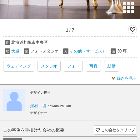
1
/
7
北海道札幌市中央区
住
大通
フォトスタジオ
その他（サービス）
30 坪
駅
業
カ
面
ウェディング
スタジオ
フォト
写真
結婚
続きを見る
ヨーロピアン
スタジオ フォト
スタジオ 写真
デザイン担当
河村 壇
Kawamura Dan
デザイナー
この事例を手掛けた会社の概要
この会社をクリップ