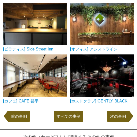
[ピラティス] Side Street Inn
[オフィス] アシストライン
[カフェ] CAFE 甚平
[ホストクラブ] GENTLY BLACK
前の事例
すべての事例
次の事例
その他（サービス）に関連するその他の事例