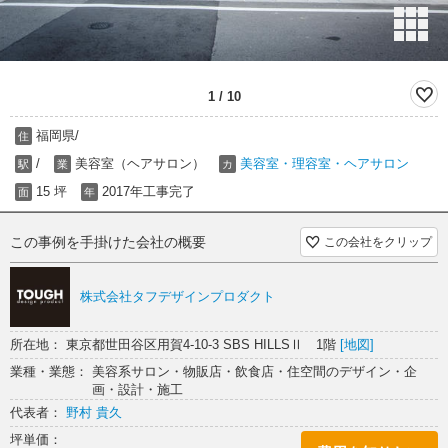
1
/
10
福岡県/
住
/
美容室（ヘアサロン）
美容室・理容室・ヘアサロン
駅
業
カ
15 坪
2017年工事完了
面
年
この事例を手掛けた会社の概要
この会社をクリップ
株式会社タフデザインプロダクト
所在地： 東京都世田谷区用賀4-10-3 SBS HILLSⅡ 1階
[地図]
業種・業態： 美容系サロン・物販店・飲食店・住空間のデザイン・企
画・設計・施工
代表者：
野村 貴久
坪単価：