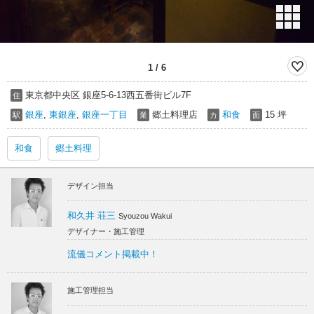
1
/
6
東京都中央区 銀座5-6-13西五番街ビル7F
住
銀座
,
東銀座
,
銀座一丁目
郷土料理店
和食
15 坪
駅
業
カ
面
和食
郷土料理
デザイン担当
和久井 荘三
Syouzou Wakui
デザイナー・施工管理
流儀コメント掲載中！
施工管理担当