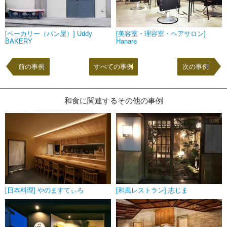
[ベーカリー（パン屋）] Uddy
[美容室・理容室・ヘアサロン]
BAKERY
Hanare
前の事例
すべての事例
次の事例
和食に関連するその他の事例
[日本料理] やのますてぃろ
[和風レストラン] 志じま