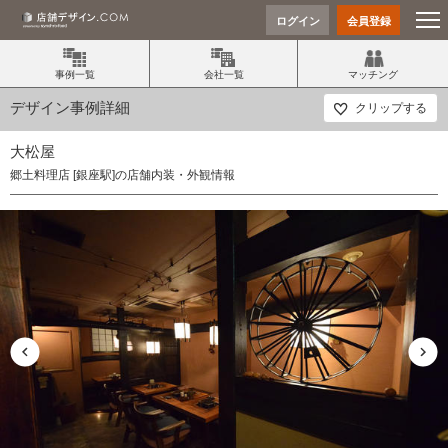
ログイン
会員登録
事例一覧
会社一覧
マッチング
デザイン事例詳細
クリップする
大松屋
郷土料理店 [銀座駅]の店舗内装・外観情報