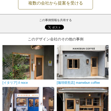
複数の会社から提案を受ける
この事例情報を共有する
このデザイン会社のその他の事例
[イタリア] il noce
[珈琲焙煎店] mamebun coffee