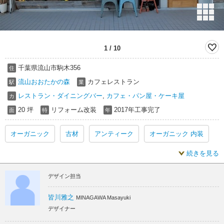
1
/
10
千葉県流山市駒木356
住
流山おおたかの森
カフェレストラン
駅
業
レストラン・ダイニングバー
,
カフェ・パン屋・ケーキ屋
カ
20 坪
リフォーム改装
2017年工事完了
面
特
年
オーガニック
古材
アンティーク
オーガニック 内装
続きを見る
古材 内装
アンティーク 内装
オーガニック リフォーム
デザイン担当
古材 リフォーム
アンティーク リフォーム
皆川雅之
MINAGAWA Masayuki
デザイナー