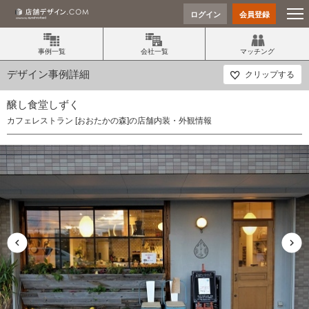
ログイン
会員登録
事例一覧
会社一覧
マッチング
デザイン事例詳細
クリップする
醸し食堂しずく
カフェレストラン [おおたかの森]の店舗内装・外観情報