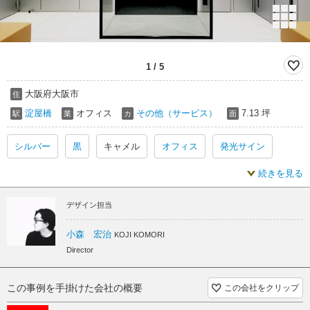
1
/
5
大阪府大阪市
住
淀屋橋
オフィス
その他（サービス）
7.13 坪
駅
業
カ
面
シルバー
黒
キャメル
オフィス
発光サイン
続きを見る
メタル
オフィス 黒
デザイン担当
小森 宏治
KOJI KOMORI
Director
この事例を手掛けた会社の概要
この会社をクリップ