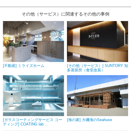
その他（サービス）に関連するその他の事例
[不動産] ミライズホーム
[その他（サービス）] SUNTORY 知
多蒸留所（食堂改装）
[ガラスコーティングサービス コー
[海の家] 大磯海のSeahuse
ティング] COATING lab ...