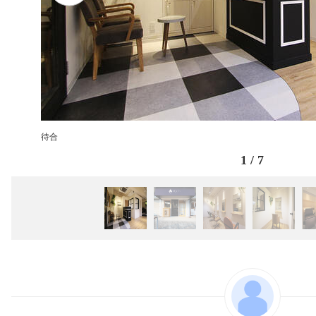
待合
1
/
7