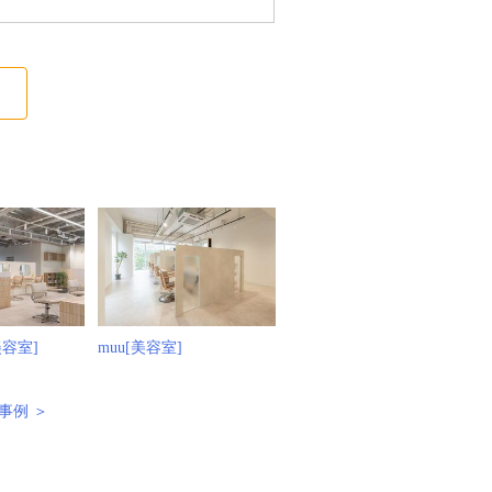
る
[美容室]
muu[美容室]
事例 ＞
例