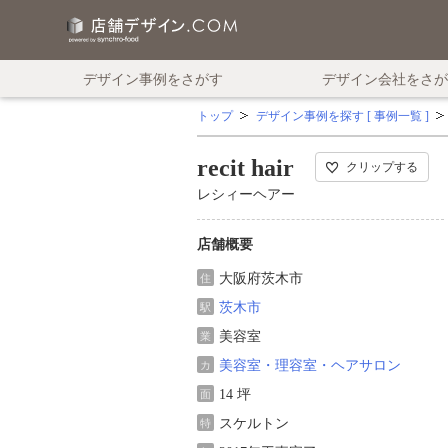
デザイン事例をさがす
デザイン会社をさが
トップ
デザイン事例を探す [ 事例一覧 ]
recit hair
クリップする
レシィーヘアー
店舗概要
大阪府茨木市
住
茨木市
駅
美容室
業
美容室・理容室・ヘアサロン
カ
14 坪
面
スケルトン
特