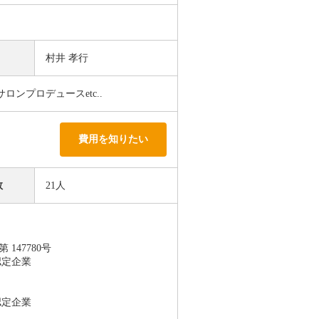
村井 孝行
ンプロデュースetc..
費用を知りたい
数
21人
147780号
認定企業
認定企業