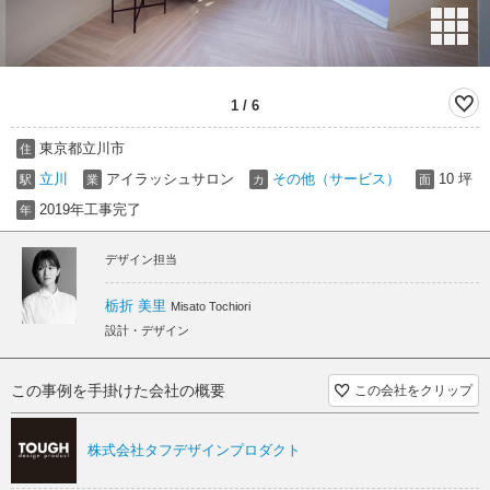
1
/
6
東京都立川市
住
立川
アイラッシュサロン
その他（サービス）
10 坪
駅
業
カ
面
2019年工事完了
年
デザイン担当
栃折 美里
Misato Tochiori
設計・デザイン
この事例を手掛けた会社の概要
この会社をクリップ
株式会社タフデザインプロダクト