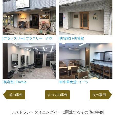
[ブラッスリー] ブラスリー クウ
[美容室] F美容室
[美容室] Emmie
[町中華食堂] イーツ
前の事例
すべての事例
次の事例
レストラン・ダイニングバーに関連するその他の事例