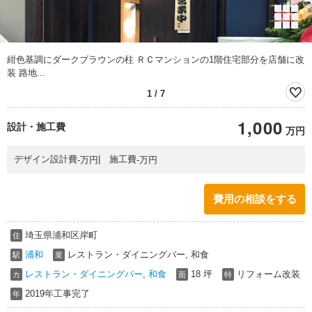
紺色基調にダークブラウンの柱 ＲＣマンションの1階住宅部分を店舗に改
装 路地...
1
/
7
1,000
設計・施工費
万円
万円
万円
デザイン設計費
施工費
-
-
費用の相談をする
埼玉県浦和区岸町
住
浦和
レストラン・ダイニングバー, 和食
駅
業
レストラン・ダイニングバー
,
和食
18 坪
リフォーム改装
カ
面
特
2019年工事完了
年