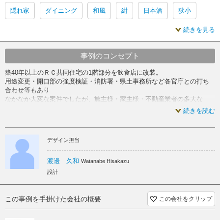
隠れ家
ダイニング
和風
紺
日本酒
狭小
続きを見る
ダイニング 隠れ家
ダイニング 和風
日本酒 和風
日本酒 狭小
隠れ家 内装
ダイニング 内装
和風 内装
事例のコンセプト
築40年以上のＲＣ共同住宅の1階部分を飲食店に改装。
紺 内装
日本酒 内装
狭小 内装
隠れ家 リフォーム
用途変更・開口部の強度検証・消防署・県土事務所など各官庁との打ち
合わせ等もあり
なかなか大変な案件でしたが、施主様・家主様・不動産業者の多大な
ダイニング リフォーム
和風 リフォーム
紺 リフォーム
ご協力頂き完成いたしました。
続きを読む
日本酒 リフォーム
狭小 リフォーム
本当に日本酒が好きな人が集まる路地裏の隠れ家が出来ました。
デザイン担当
渡邊 久和
Watanabe Hisakazu
設計
この事例を手掛けた会社の概要
この会社をクリップ