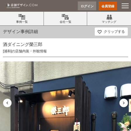
ログイン
会員登録
事例一覧
会社一覧
マッチング
デザイン事例詳細
クリップする
酒ダイニング榮三郎
[浦和]の店舗内装・外観情報