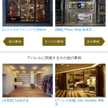
[ビストロ＆ワインバー] Malsot
[物販] Ploom Shop 銀座店
前の事例
すべての事例
次の事例
アパレルに関連するその他の事例
[古着屋] Sui金沢店
[アパレル店舗] John Smedley 博多
店