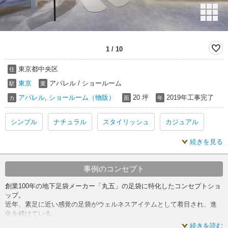
1
/
10
東京都中央区
住
東京
アパレル / ショールーム
駅
業
アパレル
,
ショールーム（物販）
20 坪
2019年工事完了
カ
面
年
シンプル
ナチュラル
スタイリッシュ
カジュアル
続きを見る
木
白
事例のコンセプト
創業100年の地下足袋メーカー「丸五」の足袋に特化したコンセプトショ
ップ。
近年、素足に近い感覚の足袋がウェルネスアイテムとして着目され、進
化を続けている。
創業以来変わらずに継承し続けてきた伝統に、新たな価値を創造した足
続きを読む