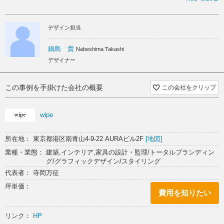
袋をここで 「知る」 「体験する」 「共感する」 ために単なる物販店
舗でなく、TABI MUSEUMとしての要素を付加した。
歴史や文化を知るブランディングウォールや、足袋のアイコンによるフ
デザイン担当
ィッティングゾーンの明快な仕掛けが発見と体感を与える。
足袋というその特殊な履物への興味を誘発し、新しい体験と提案を発信
するこの場から未来につながる価値が生まれる。
鍋島 貴
Nabeshima Takashi
デザイナー
この事例を手掛けた会社の概要
この会社をクリップ
wipe
所在地： 東京都港区南青山4-9-22 AURAビル2F
[地図]
業種・業態： 建築,インテリア,家具の設計・監理/トータルブランディン
グ/グラフィックデザイン/スタイリング
代表者： 寺岡万征
坪単価：
費用を知りたい
リンク：
HP