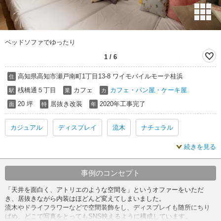
ベッドソファでゆったり
1
/
6
高知県高知市瀬戸南町1丁目13-8 ワイモバイルモーテ桂浜
住
桟橋通５丁目
カフェ
カフェ・パン屋・ケーキ屋
駅
業
カ
20 坪
居抜き改装
2020年工事完了
面
特
年
カジュアル
ディスプレイ
流木
ナチュラル
続きを見る
ドライフラワー
グレー
カジュアル 内装
ディスプレイ 内装
流木 内装
ナチュラル 内装
事例のコンセプト
「天井を面白く、アトリエのような空間を」というオファーをいただ
ドライフラワー 内装
グレー 内装
カジュアル 居抜き
き、居抜きながら内装はほどんど変えてしまいました。
流木やドライフラワーなどで空間装飾をし、ディスプレイも随所にちり
ばめ、どこで写真をとってもSNS映えるように構成しています。
ディスプレイ 居抜き
流木 居抜き
ナチュラル 居抜き