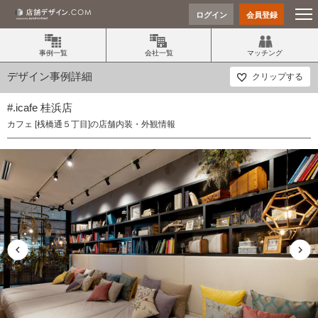
ログイン
会員登録
事例一覧
会社一覧
マッチング
デザイン事例詳細
クリップする
#.icafe 桂浜店
カフェ [桟橋通５丁目]の店舗内装・外観情報