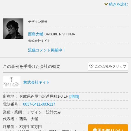
続きを読む
装花 SAORI MIZUMOTO
ドライフラワー 居抜き
グレー 居抜き
撮影 S-design
デザイン担当
西島大輔
DAISUKE NISHIJIMA
株式会社キイト
流儀コメント掲載中！
この事例を手掛けた会社の概要
この会社をクリップ
株式会社キイト
所在地： 兵庫県芦屋市浜芦屋町1-8 1F
[地図]
電話番号：
0037-6411-003-217
業種・業態： デザイン・設計のみ
代表者： 西島 大輔
坪単価： 3万円-10万円
費用を知りたい