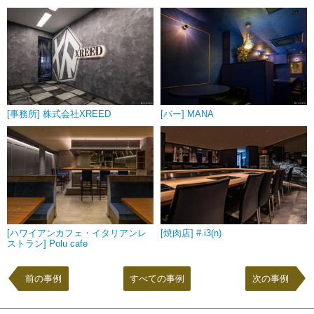
[事務所] 株式会社XREED
[バー] MANA
[ハワイアンカフェ・イタリアンレ
[焼肉店] #.i3(n)
ストラン] Polu cafe
前の事例
すべての事例
次の事例