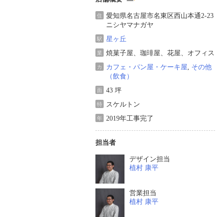
愛知県名古屋市名東区西山本通2-23
住
ニシヤマナガヤ
星ヶ丘
駅
焼菓子屋、珈琲屋、花屋、オフィス
業
カフェ・パン屋・ケーキ屋
,
その他
カ
（飲食）
43 坪
面
スケルトン
特
2019年工事完了
年
担当者
デザイン担当
植村 康平
営業担当
植村 康平