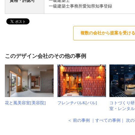
資格・許認可
一級建築士
一級建築士事務所愛知県知事登録
複数の会社から提案を受け
このデザイン会社のその他の事例
花と風美容室[美容院]
フレンチバルK[バル]
コトづくり研
室・レンタル
＜ 前の事例
｜
すべての事例
｜
次の