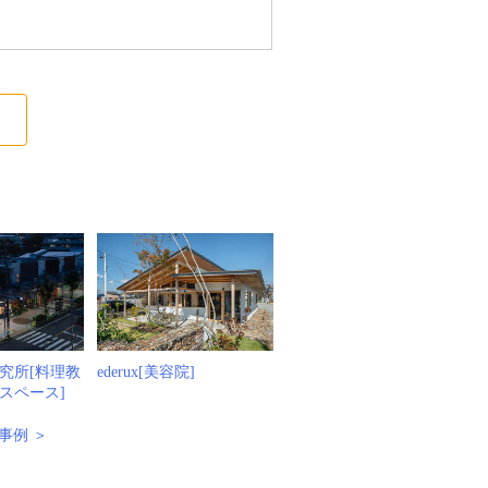
る
究所[料理教
ederux[美容院]
スペース]
事例 ＞