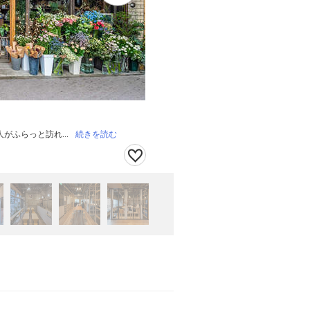
ふらっと訪れ...
続きを読む
築60年程の商店街の空き店舗を活用しました