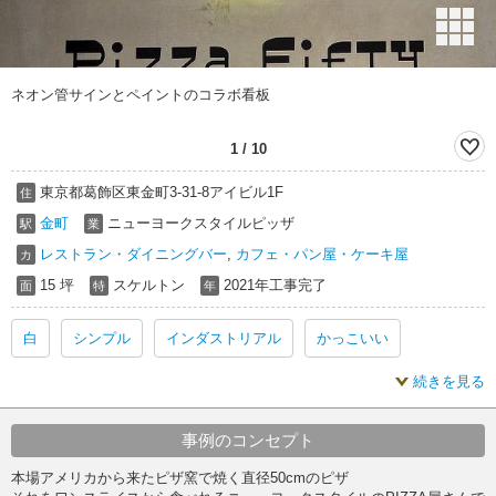
ネオン管サインとペイントのコラボ看板
1
/
10
東京都葛飾区東金町3-31-8アイビル1F
住
金町
ニューヨークスタイルピッザ
駅
業
レストラン・ダイニングバー
,
カフェ・パン屋・ケーキ屋
カ
15 坪
スケルトン
2021年工事完了
面
特
年
白
シンプル
インダストリアル
かっこいい
続きを見る
おしゃれ
ピザ
ピザ 白
ピザ シンプル
ピザ かっこいい
ピザ おしゃれ
白 内装
事例のコンセプト
本場アメリカから来たピザ窯で焼く直径50cmのピザ
シンプル 内装
インダストリアル 内装
かっこいい 内装