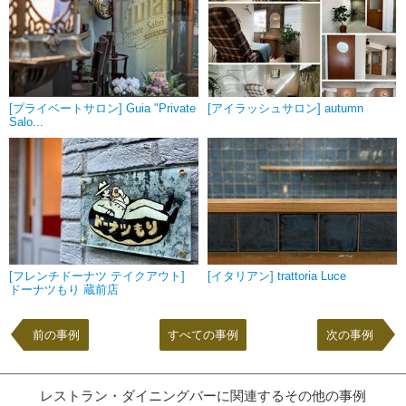
[プライベートサロン] Guia "Private
[アイラッシュサロン] autumn
Salo...
[フレンチドーナツ テイクアウト]
[イタリアン] trattoria Luce
ドーナツもり 蔵前店
前の事例
すべての事例
次の事例
レストラン・ダイニングバーに関連するその他の事例