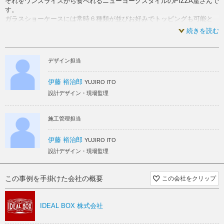
それをワンスライスから食べれるニューヨークスタイルのPIZZA屋さんで
す。
ガラスショーケースには常時６種類が並びお好みでトッピングも可能と
おしゃれ 内装
ピザ 内装
白 スケルトン
ピザ好きにはたまりません！
続きを読む
シンプル スケルトン
インダストリアル スケルトン
デザイン担当
かっこいい スケルトン
おしゃれ スケルトン
伊藤 裕治郎
YUJIRO ITO
ピザ スケルトン
設計デザイン・現場監理
施工管理担当
伊藤 裕治郎
YUJIRO ITO
設計デザイン・現場監理
この事例を手掛けた会社の概要
この会社をクリップ
IDEAL BOX 株式会社