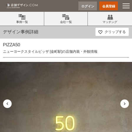
ログイン
会員登録
事例一覧
会社一覧
マッチング
デザイン事例詳細
クリップする
PIZZA50
ニューヨークスタイルピッザ [金町駅]の店舗内装・外観情報