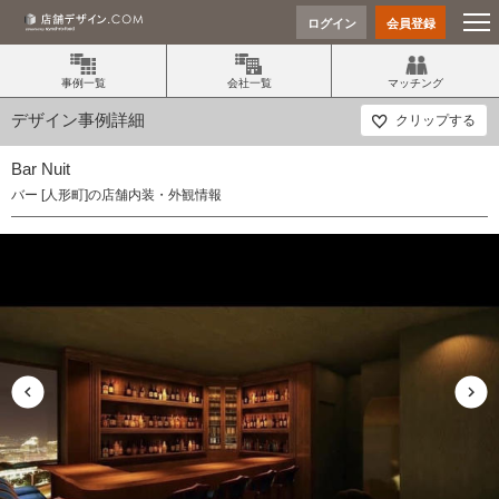
ログイン
会員登録
事例一覧
会社一覧
マッチング
デザイン事例詳細
クリップする
Bar Nuit
バー [人形町]の店舗内装・外観情報