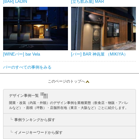
[BAR] LADIN
[立ち飲み屋] MAR
[WINEバー] bar Vela
[バー] BAR 神㐂屋 （MIKIYA）
バーのすべての事例をみる
このページのトップへ
デザイン事例一覧
開業・改装（内装・外観）のデザイン事例を業種業態（飲食店・物販・アパレ
ルなど）・面積（坪数）・店舗所在地（東京・大阪など）ごとに紹介します。
┗
事例ランキングから探す
┗
イメージキーワードから探す