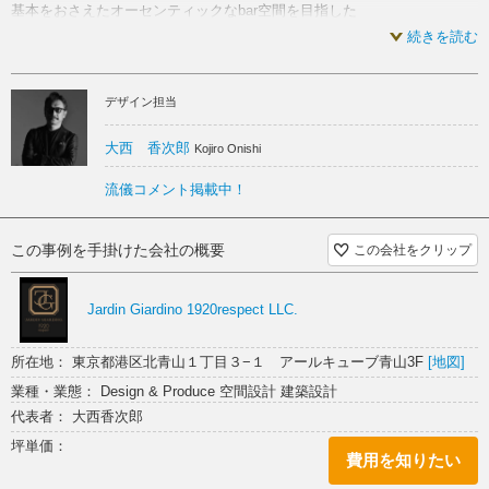
基本をおさえたオーセンティックなbar空間を目指した
レッド スケルトン
続きを読む
バックバーの美しさが窓面にリフレクトしまるで
1920年代のParisの Barへ迷い込んだかのような錯覚
を演出
デザイン担当
カウンター席位置や顧客とバーテンダーとの間合いを
絶妙に配慮した空間構成によって顧客は自分だけの
特別なBar空間へと誘われる
大西 香次郎
Kojiro Onishi
Nuit とは フランス語で 夜 を意味する
流儀コメント掲載中！
nuit を品よく表現したファブリックや素材が
静かな時代錯誤の協奏曲を奏でる粋なBar空間となった
この事例を手掛けた会社の概要
この会社をクリップ
Jardin Giardino 1920respect LLC.
所在地： 東京都港区北青山１丁目３−１ アールキューブ青山3F
[地図]
業種・業態： Design & Produce 空間設計 建築設計
代表者： 大西香次郎
坪単価：
費用を知りたい