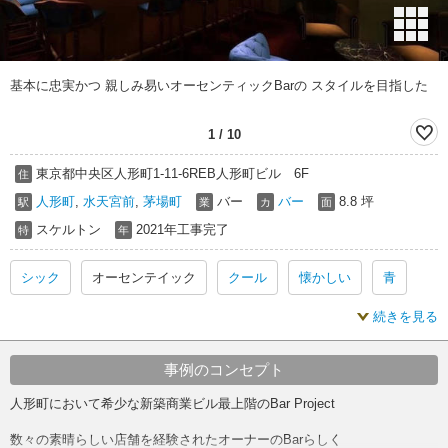
基本に忠実かつ 親しみ易いオーセンティックBarの スタイルを目指した
1
/
10
東京都中央区人形町1-11-6REB人形町ビル 6F
住
人形町
,
水天宮前
,
茅場町
バー
バー
8.8 坪
駅
業
カ
面
スケルトン
2021年工事完了
特
年
シック
オーセンテイック
クール
懐かしい
青
続きを見る
レッド
シック 内装
クール 内装
懐かしい 内装
青 内装
レッド 内装
シック スケルトン
事例のコンセプト
人形町において希少な新築商業ビル最上階のBar Project
クール スケルトン
懐かしい スケルトン
青 スケルトン
数々の素晴らしい店舗を経験されたオーナーのBarらしく