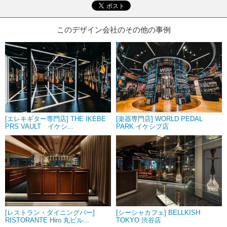
このデザイン会社のその他の事例
[エレキギター専門店] THE IKEBE
[楽器専門店] WORLD PEDAL
PRS VAULT イケシ...
PARK イケシブ店
[レストラン・ダイニングバー]
[シーシャカフェ] BELLKISH
RISTORANTE Hiro 丸ビル...
TOKYO 渋谷店