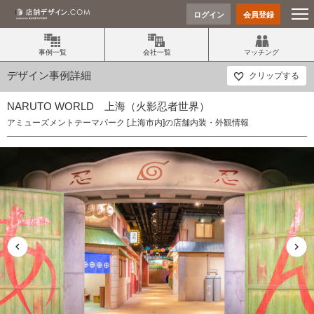
ログイン
会員登録
事例一覧
会社一覧
マッチング
デザイン事例詳細
クリップする
NARUTO WORLD 上海（火影忍者世界）
アミューズメントテーマパーク [上海市内]の店舗内装・外観情報