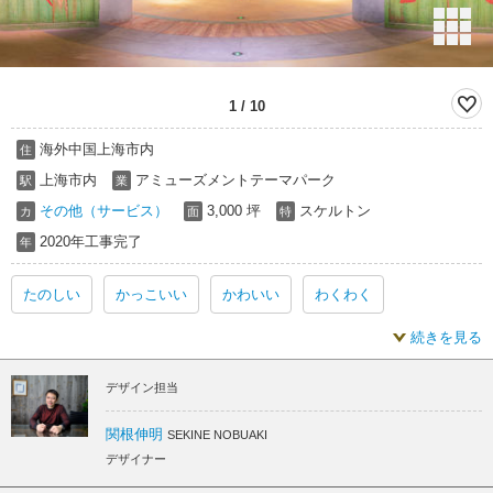
1
/
10
海外中国上海市内
住
上海市内
アミューズメントテーマパーク
駅
業
その他（サービス）
3,000 坪
スケルトン
カ
面
特
2020年工事完了
年
たのしい
かっこいい
かわいい
わくわく
続きを見る
かっこいい 内装
かわいい 内装
かっこいい スケルトン
デザイン担当
かわいい スケルトン
関根伸明
SEKINE NOBUAKI
デザイナー