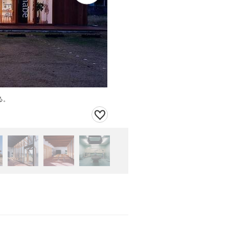
る。
前面広場は、駐車場ように補強された芝生