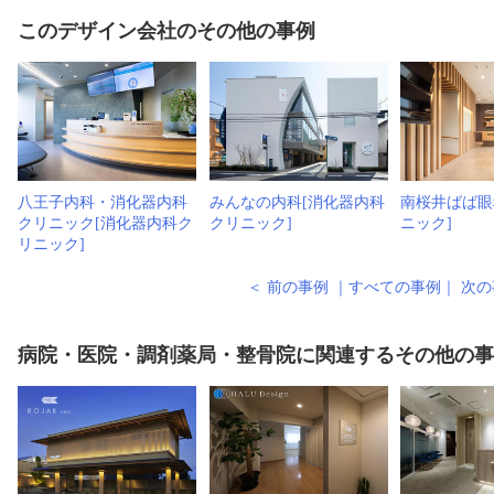
このデザイン会社のその他の事例
八王子内科・消化器内科
みんなの内科[消化器内科
南桜井ばば眼
クリニック[消化器内科ク
クリニック]
ニック]
リニック]
＜ 前の事例
｜
すべての事例
｜
次の
病院・医院・調剤薬局・整骨院に関連するその他の