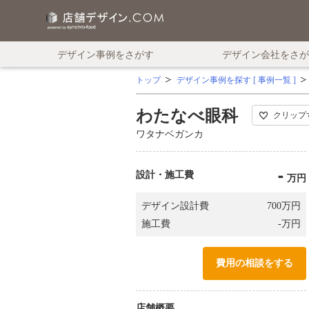
デザイン事例をさがす
デザイン会社をさが
トップ
デザイン事例を探す [ 事例一覧 ]
わたなべ眼科
クリップ
ワタナベガンカ
-
設計・施工費
万円
万円
デザイン設計費
700
万円
施工費
-
費用の相談をする
店舗概要