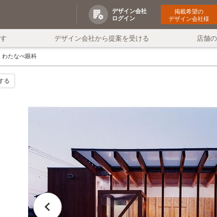
デザイン会社
掲載希望の
ログイン
デザイン会社様
す
デザイン会社から提案を受ける
店舗
わたなべ眼科
する