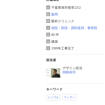
千葉県旭市後草2252
住
飯岡
駅
眼科クリニック
業
病院・医院・調剤薬局・整骨院
カ
80 坪
面
建築
特
1999年工事完了
年
担当者
デザイン担当
関根裕司
キーワード
シンプル
ウッディ