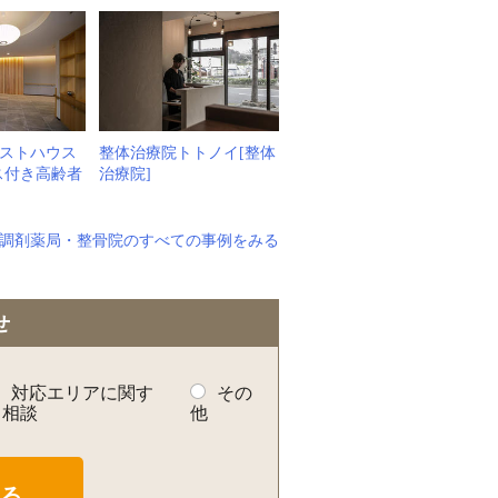
ストハウス
整体治療院トトノイ[整体
ス付き高齢者
治療院]
調剤薬局・整骨院のすべての事例をみる
せ
対応エリアに関す
その
る相談
他