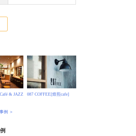
る
[Café & JAZZ
087 COFFEE[焙煎cafe]
事例 ＞
事例