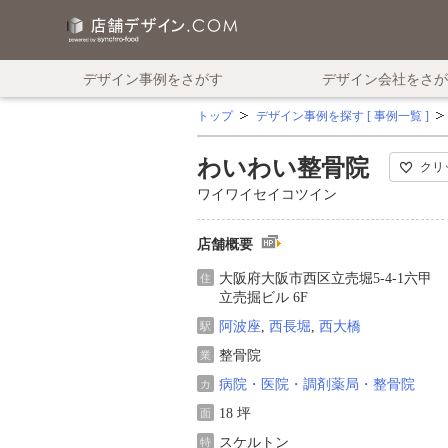
デザイン事例をさがす
デザイン会社をさが
トップ
デザイン事例を探す [ 事例一覧 ]
わいわい整骨院
クリ
ワイワイセイコツイン
店舗概要
大阪府大阪市西区立売堀5-4-1六甲
住
立売掘ビル 6F
阿波座
,
西長堀
,
西大橋
駅
整骨院
業
病院・医院・調剤薬局・整骨院
カ
18 坪
面
スケルトン
特