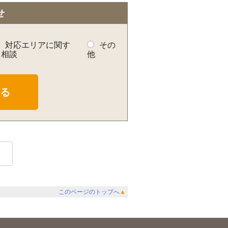
せ
対応エリアに関す
その
る相談
他
このページのトップへ
▲