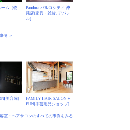
ールーム（物
Pandora パルコシティ 沖
縄店[家具・雑貨, アパレ
ル]
事例 ＞
例
LON[美容院]
FAMILY HAIR SALON +
FUN[手芸用品ショップ]
容室・ヘアサロンのすべての事例をみる