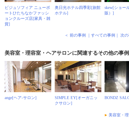
ビジュソフィア ニューポ
奥日光ホテル四季彩[旅館
skew[ショ
ートひたちなかファッシ
ホテル]
販）]
ョンクルーズ店[家具・雑
貨]
＜ 前の事例
｜
すべての事例
｜
次の
美容室・理容室・ヘアサロンに関連するその他の事
ange[ヘア-サロン]
SIMPLE EY[オーガニッ
BONDZ SA
クサロン]
美容室・理