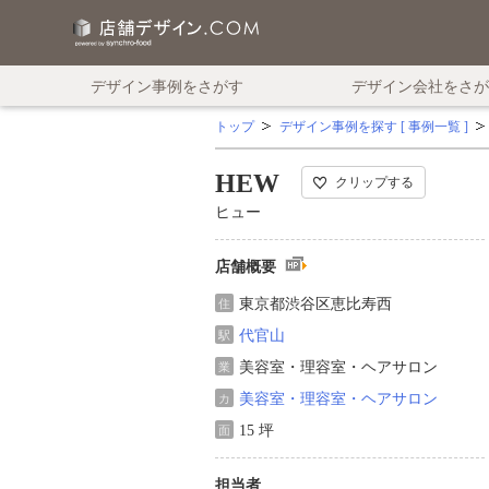
デザイン事例をさがす
デザイン会社をさが
トップ
デザイン事例を探す [ 事例一覧 ]
HEW
クリップする
ヒュー
店舗概要
東京都渋谷区恵比寿西
住
代官山
駅
美容室・理容室・ヘアサロン
業
美容室・理容室・ヘアサロン
カ
15 坪
面
担当者