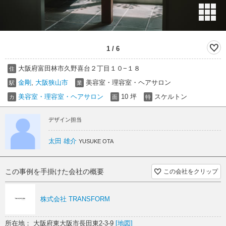
1
/
6
大阪府富田林市久野喜台２丁目１０−１８
住
金剛
,
大阪狭山市
美容室・理容室・ヘアサロン
駅
業
美容室・理容室・ヘアサロン
10 坪
スケルトン
カ
面
特
デザイン担当
太田 雄介
YUSUKE OTA
この事例を手掛けた会社の概要
この会社をクリップ
株式会社 TRANSFORM
所在地： 大阪府東大阪市長田東2-3-9
[地図]