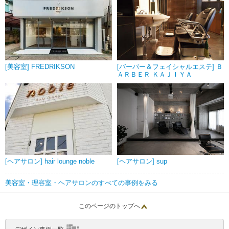
[美容室] FREDRIKSON
[バーバー＆フェイシャルエステ] Ｂ
ＡＲＢＥＲ ＫＡＪＩＹＡ
[ヘアサロン] hair lounge noble
[ヘアサロン] sup
美容室・理容室・ヘアサロンのすべての事例をみる
このページのトップへ