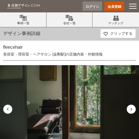
ログイン
会員登録
事例一覧
会社一覧
マッチング
デザイン事例詳細
クリップする
fleecehair
美容室・理容室・ヘアサロン [金剛駅]の店舗内装・外観情報