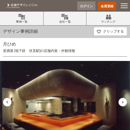
ログイン
会員登録
事例一覧
会社一覧
マッチング
デザイン事例詳細
クリップする
月ひめ
居酒屋 [地下鉄 伏見駅]の店舗内装・外観情報