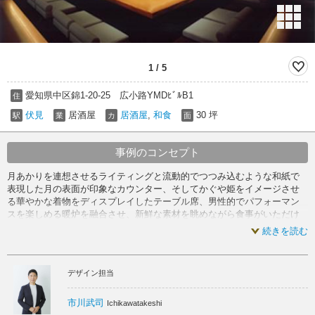
1
/
5
愛知県中区錦1-20-25 広小路YMDﾋﾞﾙB1
住
伏見
居酒屋
居酒屋
,
和食
30 坪
駅
業
カ
面
事例のコンセプト
月あかりを連想させるライティングと流動的でつつみ込むような和紙で
表現した月の表面が印象なカウンター、そしてかぐや姫をイメージさせ
る華やかな着物をディスプレイしたテーブル席、男性的でパフォーマン
スを楽しめる暖炉を融合させ、新鮮な素材を眺めながら食事がいただけ
る炉端ダイニイグです。
続きを読む
デザイン担当
市川武司
Ichikawatakeshi