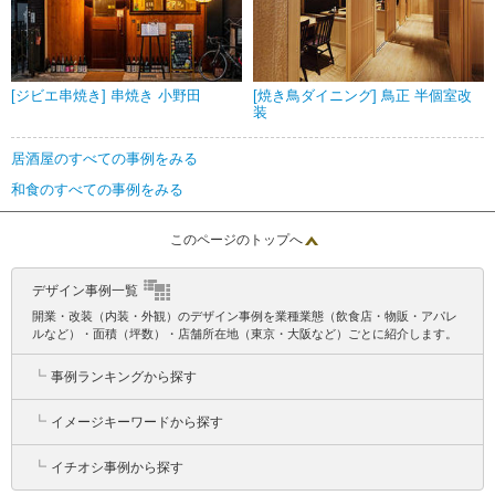
[ジビエ串焼き] 串焼き 小野田
[焼き鳥ダイニング] 鳥正 半個室改
装
居酒屋のすべての事例をみる
和食のすべての事例をみる
このページのトップへ
デザイン事例一覧
開業・改装（内装・外観）のデザイン事例を業種業態（飲食店・物販・アパレ
ルなど）・面積（坪数）・店舗所在地（東京・大阪など）ごとに紹介します。
┗
事例ランキングから探す
┗
イメージキーワードから探す
┗
イチオシ事例から探す