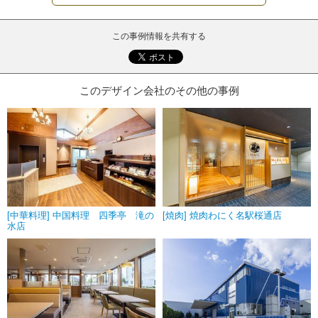
この事例情報を共有する
このデザイン会社のその他の事例
[中華料理] 中国料理 四季亭 滝の
[焼肉] 焼肉わにく名駅桜通店
水店