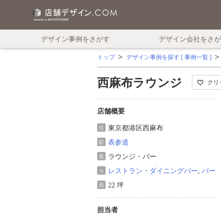
デザイン事例をさがす
デザイン会社をさが
トップ
デザイン事例を探す [ 事例一覧 ]
西麻布ラウンジ
クリ
店舗概要
東京都港区西麻布
住
表参道
駅
ラウンジ・バー
業
レストラン・ダイニングバー
,
バー
カ
22 坪
面
担当者