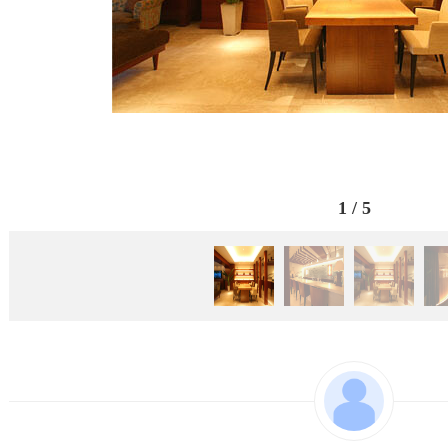
1
/
5