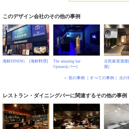
このデザイン会社のその他の事例
海鮮DINING [海鮮料理]
The amazing bar
古民家居酒屋
Upstairs[バー]
屋]
＜ 前の事例
｜
すべての事例
｜
次の
レストラン・ダイニングバーに関連するその他の事例