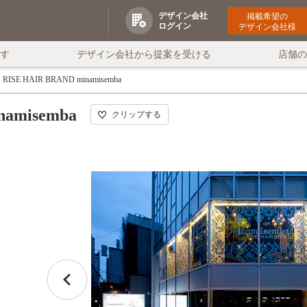
デザイン会社
掲載希望の
ログイン
デザイン会社様
す
デザイン会社から提案を受ける
店舗
RISE HAIR BRAND minamisemba
namisemba
クリップする