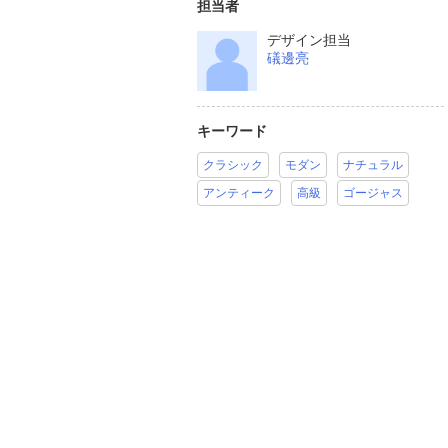
担当者
デザイン担当
礒邊亮
キーワード
クラシック
モダン
ナチュラル
アンティーク
高級
ゴージャス