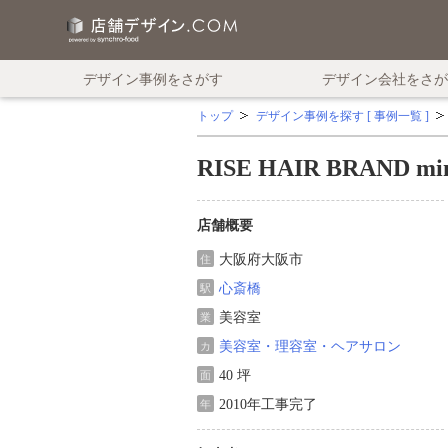
デザイン事例をさがす
デザイン会社をさが
トップ
デザイン事例を探す [ 事例一覧 ]
RISE HAIR BRAND mi
店舗概要
大阪府大阪市
住
心斎橋
駅
美容室
業
美容室・理容室・ヘアサロン
カ
40 坪
面
2010年工事完了
年