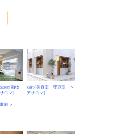
る
Station[動物
kiiro[美容室・理容室・ヘ
サロン]
アサロン]
事例 ＞
例