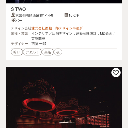
S TWO
東京都港区西麻布1-14-8
10.0坪
バー
デザイン会社
株式会社西脇一郎デザイン事務所
業種・業態
インテリア／店舗デザイン，建築意匠設計，MD企画／
業態開発
デザイナー
西脇 一郎
暗い
アダルト
高級
夜