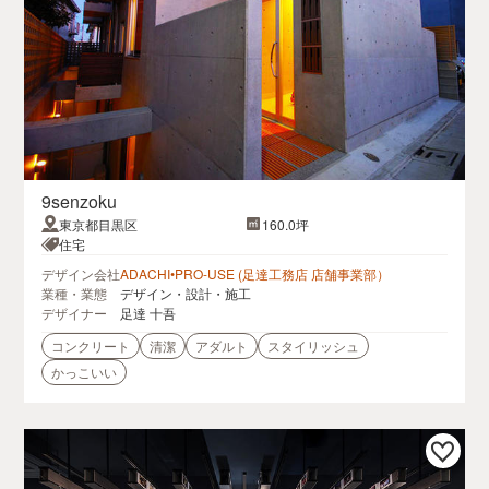
9senzoku
東京都目黒区
160.0坪
住宅
デザイン会社
ADACHI•PRO-USE (足達工務店 店舗事業部）
業種・業態
デザイン・設計・施工
デザイナー
足達 十吾
コンクリート
清潔
アダルト
スタイリッシュ
かっこいい