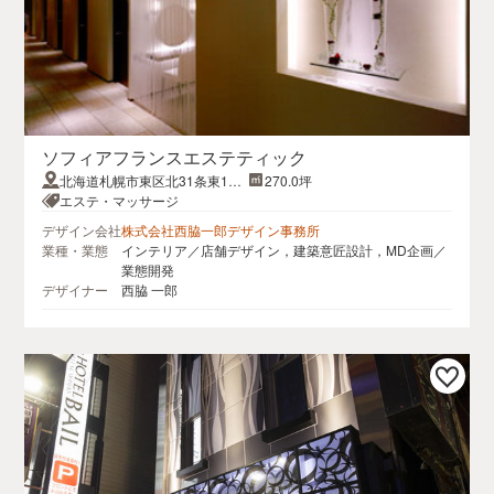
ソフィアフランスエステティック
北海道札幌市東区北31条東15-
270.0坪
1-1
エステ・マッサージ
デザイン会社
株式会社西脇一郎デザイン事務所
業種・業態
インテリア／店舗デザイン，建築意匠設計，MD企画／
業態開発
デザイナー
西脇 一郎