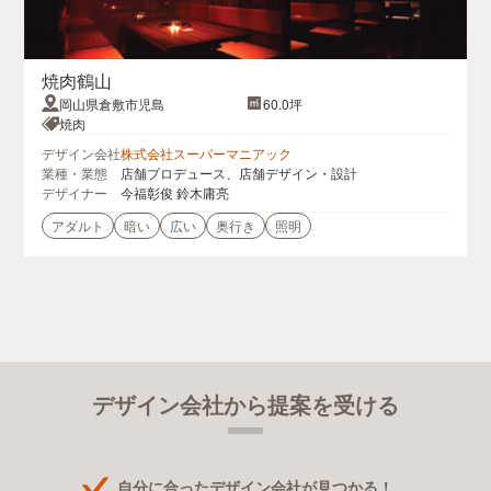
焼肉鶴山
岡山県倉敷市児島
60.0坪
焼肉
デザイン会社
株式会社スーパーマニアック
業種・業態
店舗プロデュース、店舗デザイン・設計
デザイナー
今福彰俊 鈴木庸亮
アダルト
暗い
広い
奥行き
照明
デザイン会社から提案を受ける
自分に合ったデザイン会社が見つかる！