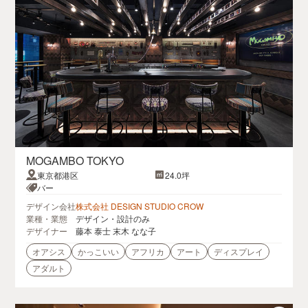
MOGAMBO TOKYO
東京都港区
24.0坪
バー
デザイン会社
株式会社 DESIGN STUDIO CROW
業種・業態
デザイン・設計のみ
デザイナー
藤本 泰士 末木 なな子
オアシス
かっこいい
アフリカ
アート
ディスプレイ
アダルト