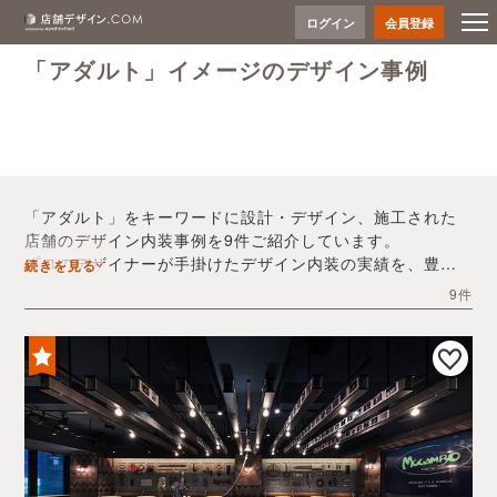
ログイン
会員登録
「アダルト」イメージのデザイン事例
「アダルト」をキーワードに設計・デザイン、施工された
店舗のデザイン内装事例を9件ご紹介しています。
プロのデザイナーが手掛けたデザイン内装の実績を、豊富
続きを見る
な写真とともにご確認いただけます。
9件
デザイン内装会社探しや費用感の把握など、「アダルト」
の店舗イメージを固めるヒントとしてぜひお役立てくださ
い。