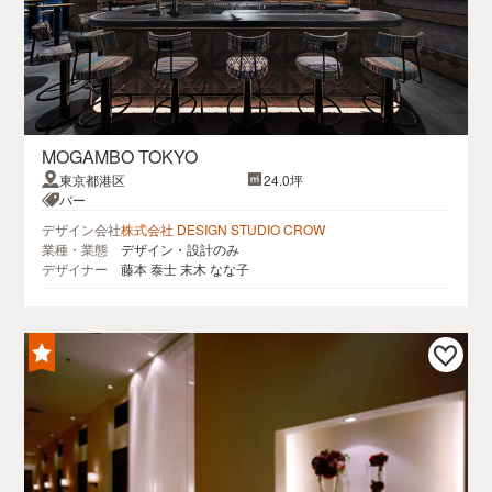
MOGAMBO TOKYO
東京都港区
24.0坪
バー
デザイン会社
株式会社 DESIGN STUDIO CROW
業種・業態
デザイン・設計のみ
デザイナー
藤本 泰士 末木 なな子