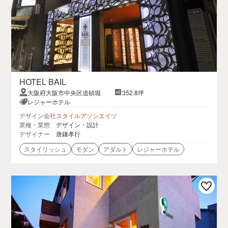
HOTEL BAIL
大阪府大阪市中央区道頓堀
352.8坪
レジャーホテル
デザイン会社
スタイルアソシエイツ
業種・業態
デザイン・設計
デザイナー
唐鎌孝行
スタイリッシュ
モダン
アダルト
レジャーホテル