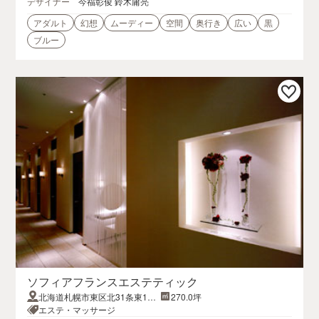
デザイナー
今福彰俊 鈴木庸亮
アダルト
幻想
ムーディー
空間
奥行き
広い
黒
ブルー
ソフィアフランスエステティック
北海道札幌市東区北31条東15-
270.0坪
1-1
エステ・マッサージ