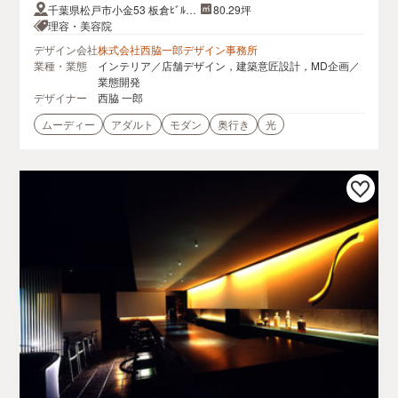
千葉県松戸市小金53 板倉ﾋﾞﾙ 1
80.29坪
F
理容・美容院
デザイン会社
株式会社西脇一郎デザイン事務所
業種・業態
インテリア／店舗デザイン，建築意匠設計，MD企画／
業態開発
デザイナー
西脇 一郎
ムーディー
アダルト
モダン
奥行き
光