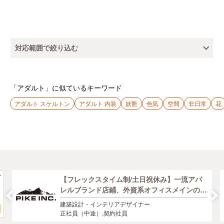
対応範囲で絞り込む
「アダルト」に似ているキーワード
アダルト スケルトン
アダルト 内装
妖艶
色気
空間
非日常
花
【フレックスタイム制/土日祝休み】一流アパ
レルブランド店鋪、外資系オフィスメインの建
築・インテリアデザイナー募集！
建築設計・インテリアデザイナー
正社員（中途）,契約社員