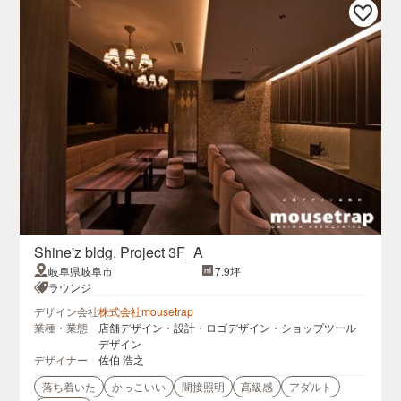
Shine'z bldg. Project 3F_A
岐阜県岐阜市
7.9坪
ラウンジ
デザイン会社
株式会社mousetrap
業種・業態
店舗デザイン・設計・ロゴデザイン・ショップツール
デザイン
デザイナー
佐伯 浩之
落ち着いた
かっこいい
間接照明
高級感
アダルト