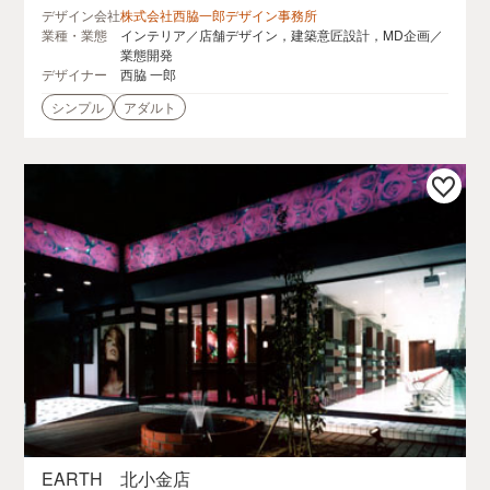
デザイン会社
株式会社西脇一郎デザイン事務所
業種・業態
インテリア／店舗デザイン，建築意匠設計，MD企画／
業態開発
デザイナー
西脇 一郎
シンプル
アダルト
EARTH 北小金店