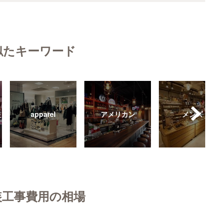
似たキーワード
装
apparel
アメリカン
メンズ
装工事費用の相場