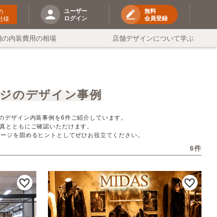
ユーザー
無料
の
ログイン
会員登録
社様
舗の内装費用の相場
店舗デザインについて学ぶ
ージのデザイン事例
のデザイン内装事例を6件ご紹介しています。
真とともにご確認いただけます。
メージを固めるヒントとしてぜひお役立てください。
6件