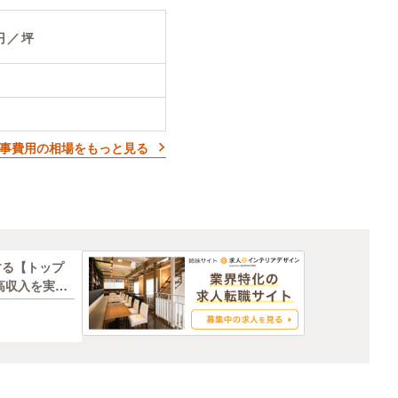
円／坪
事費用の相場をもっと見る
する【トップ
高収入を実現/
補