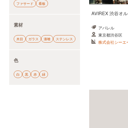
ファサード
看板
AVIREX 渋谷オ
素材
アパレル
東京都渋谷区
木目
ガラス
漆喰
ステンレス
株式会社シーエ
色
白
黒
赤
緑