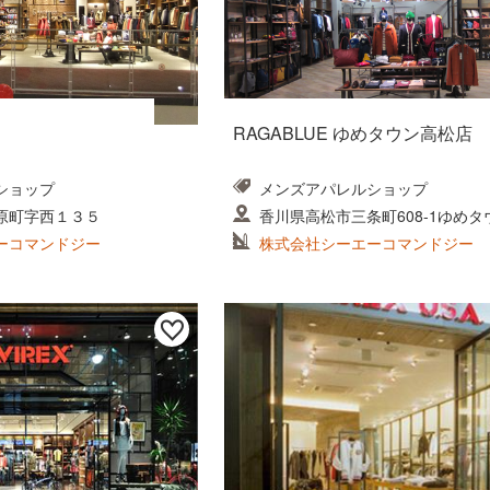
RAGABLUE ゆめタウン高松店
ショップ
メンズアパレルショップ
原町字西１３５
香川県高松市三条町608-1ゆめタ
F
ーコマンドジー
株式会社シーエーコマンドジー