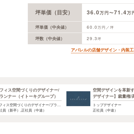
坪単価（目安）
36.0
71.4
万円〜
万
坪単価（中央値）
60.0
万円／坪
坪数（中央値）
29.3
坪
アパレルの店舗デザイン・内装工
フィス空間づくりのデザイナー/
空間デザインを革新
ランナー（イトーキグループ）
デザイナー】裁量権/
将来の事業責任者候
フィス空間づくりのデザイナー/プラン
トップデザイナー
ー（イトーキグループ）
社員（新卒）,正社員（中途）
正社員（中途）