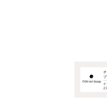
オ
プ
オ
ナ
正