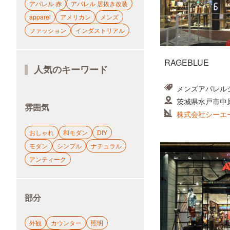
アパレル 赤
アパレル 居抜き改装
apparel
アメリカン
メンズ
ファッション
インダストリアル
RAGEBLUE
人気のキーワード
メンズアパレル
茨城県水戸市中
雰囲気
株式会社シーエ
おしゃれ
和モダン
DIY
モダン
シンプル
ナチュラル
アンティーク
部分
外観
カウンター
照明