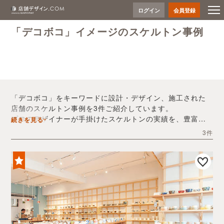
ログイン
会員登録
「デコボコ」イメージのスケルトン事例
「デコボコ」をキーワードに設計・デザイン、施工された
店舗のスケルトン事例を3件ご紹介しています。
プロのデザイナーが手掛けたスケルトンの実績を、豊富な
続きを見る
写真とともにご確認いただけます。
3件
デザイン内装会社探しや費用感の把握など、「デコボコ」
の店舗イメージを固めるヒントとしてぜひお役立てくださ
い。