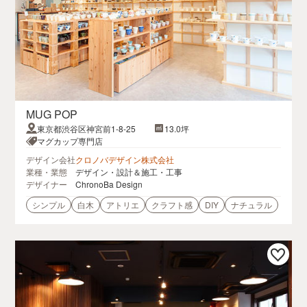
MUG POP
東京都渋谷区神宮前1-8-25
13.0坪
マグカップ専門店
デザイン会社
クロノバデザイン株式会社
業種・業態
デザイン・設計＆施工・工事
デザイナー
ChronoBa Design
シンプル
白木
アトリエ
クラフト感
DIY
ナチュラル