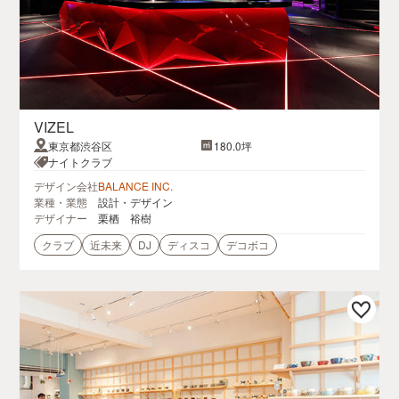
VIZEL
東京都渋谷区
180.0坪
ナイトクラブ
デザイン会社
BALANCE INC.
業種・業態
設計・デザイン
デザイナー
栗栖 裕樹
クラブ
近未来
DJ
ディスコ
デコボコ