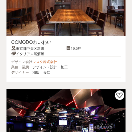
COMODOわいわい
東京都中央区新川
19.5坪
イタリアン居酒屋
デザイン会社
レスク株式会社
業種・業態
デザイン・設計・施工
デザイナー
稲飯 貞仁