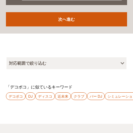
対応範囲で絞り込む
「デコボコ」に似ているキーワード
デコボコ
DJ
ディスコ
近未来
クラブ
バー DJ
シミュレーショ