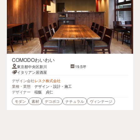
COMODOわいわい
東京都中央区新川
19.5坪
イタリアン居酒屋
デザイン会社
レスク株式会社
業種・業態
デザイン・設計・施工
デザイナー
稲飯 貞仁
モダン
素材
デコボコ
ナチュラル
ヴィンテージ